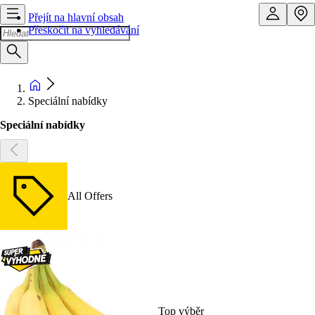
Přejít na hlavní obsah
Přeskočit na vyhledávání
Speciální nabídky
Speciální nabídky
All Offers
Top výběr