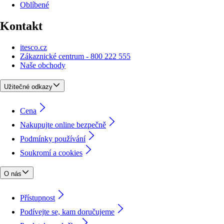
Oblíbené
Kontakt
itesco.cz
Zákaznické centrum - 800 222 555
Naše obchody
Užitečné odkazy
Cena
Nakupujte online bezpečně
Podmínky používání
Soukromí a cookies
O nás
Přístupnost
Podívejte se, kam doručujeme