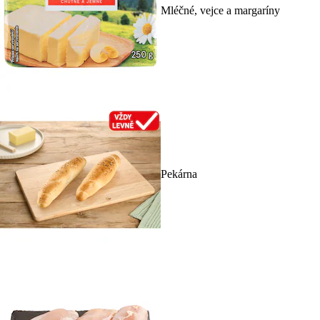
Mléčné, vejce a margaríny
Pekárna