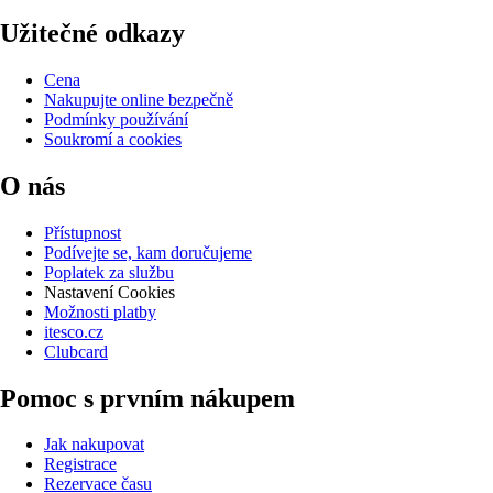
Užitečné odkazy
Cena
Nakupujte online bezpečně
Podmínky používání
Soukromí a cookies
O nás
Přístupnost
Podívejte se, kam doručujeme
Poplatek za službu
Nastavení Cookies
Možnosti platby
itesco.cz
Clubcard
Pomoc s prvním nákupem
Jak nakupovat
Registrace
Rezervace času