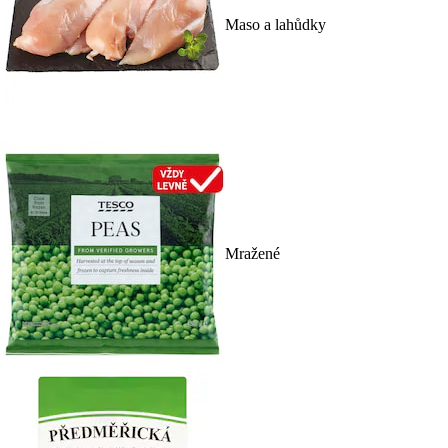
Maso a lahůdky
Mražené