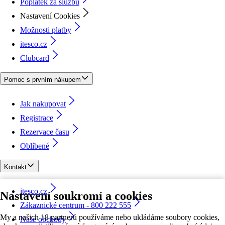
Poplatek za službu
Nastavení Cookies
Možnosti platby
itesco.cz
Clubcard
Pomoc s prvním nákupem
Jak nakupovat
Registrace
Rezervace času
Oblíbené
Kontakt
itesco.cz
Nastavení soukromí a cookies
Zákaznické centrum - 800 222 555
My a našich 18 partnerů používáme nebo ukládáme soubory cookies,
Naše obchody