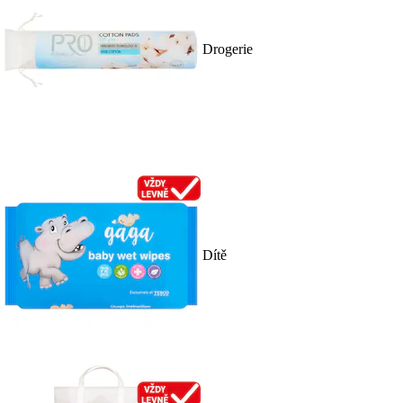
Drogerie
Dítě