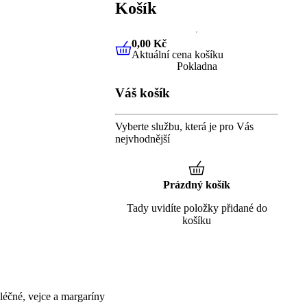
Košík
0,00 Kč
Aktuální cena košíku
0,00 Kč
Aktuální cena košíku
Pokladna
Váš košík
Vyberte službu, která je pro Vás
nejvhodnější
Prázdný košík
Tady uvidíte položky přidané do
košíku
éčné, vejce a margaríny