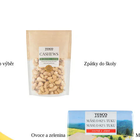
p výběr
Zpátky do školy
Ovoce a zelenina
Ml