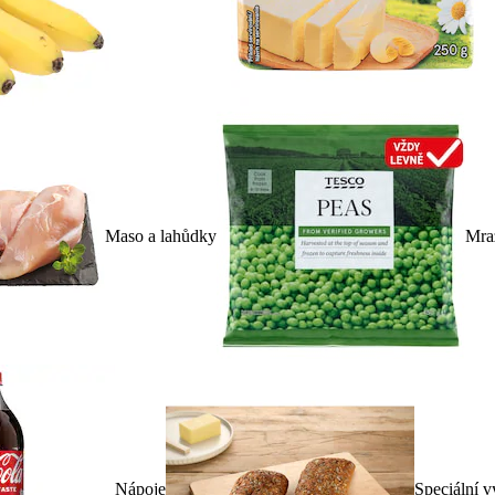
Maso a lahůdky
Mra
Nápoje
Speciální v