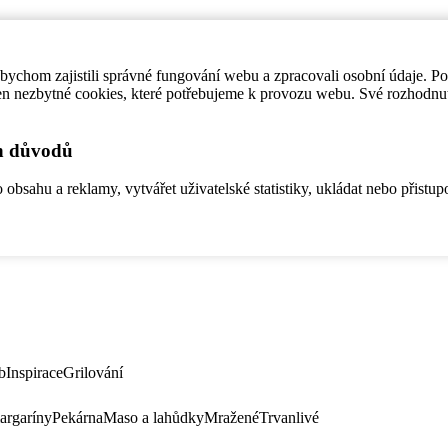
ychom zajistili správné fungování webu a zpracovali osobní údaje. P
en nezbytné cookies, které potřebujeme k provozu webu. Své rozhodnu
ch důvodů
bsahu a reklamy, vytvářet uživatelské statistiky, ukládat nebo přistup
b
Inspirace
Grilování
argaríny
Pekárna
Maso a lahůdky
Mražené
Trvanlivé