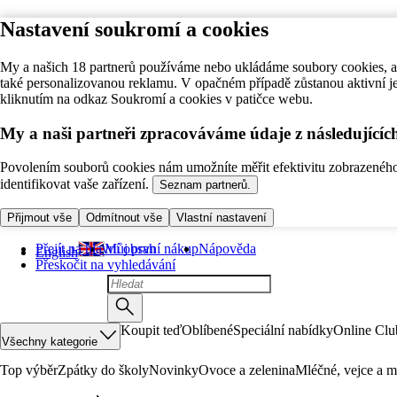
Nastavení soukromí a cookies
My a našich 18 partnerů používáme nebo ukládáme soubory cookies, ab
také personalizovanou reklamu. V opačném případě zůstanou aktivní j
kliknutím na odkaz Soukromí a cookies v patičce webu.
My a naši partneři zpracováváme údaje z následující
Povolením souborů cookies nám umožníte měřit efektivitu zobrazeného o
identifikovat vaše zařízení.
Seznam partnerů.
Přijmout vše
Odmítnout vše
Vlastní nastavení
Přejít na hlavní obsah
Můj první nákup
Nápověda
English
Přeskočit na vyhledávání
Koupit teď
Oblíbené
Speciální nabídky
Online Clu
Všechny kategorie
Top výběr
Zpátky do školy
Novinky
Ovoce a zelenina
Mléčné, vejce a m