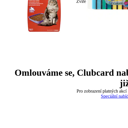
Zvíře
Omlouváme se, Clubcard nabíd
ji
Pro zobrazení platných akcí 
Speciální nabí