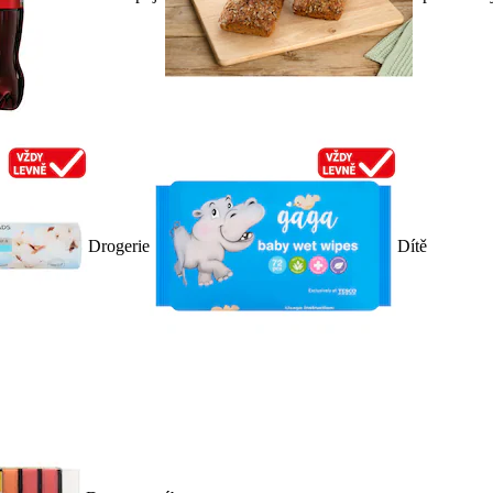
Drogerie
Dítě