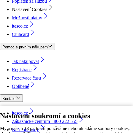
Poplatek za službu
Nastavení Cookies
Možnosti platby
itesco.cz
Clubcard
Pomoc s prvním nákupem
Jak nakupovat
Registrace
Rezervace času
Oblíbené
Kontakt
itesco.cz
Nastavení soukromí a cookies
Zákaznické centrum - 800 222 555
My a našich 18 partnerů používáme nebo ukládáme soubory cookies,
Naše obchody