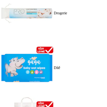
Drogerie
Dítě