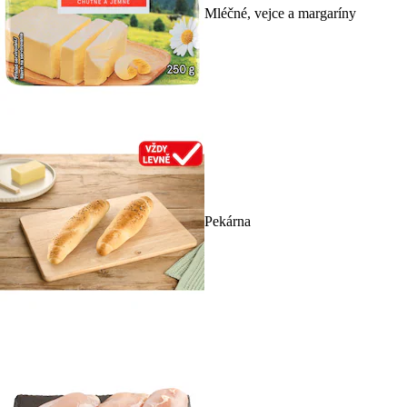
Mléčné, vejce a margaríny
Pekárna