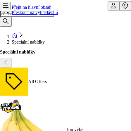
Přejít na hlavní obsah
Přeskočit na vyhledávání
Speciální nabídky
Speciální nabídky
All Offers
Top výběr