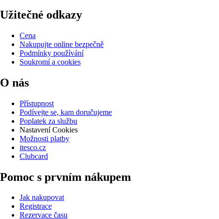
Užitečné odkazy
Cena
Nakupujte online bezpečně
Podmínky používání
Soukromí a cookies
O nás
Přístupnost
Podívejte se, kam doručujeme
Poplatek za službu
Nastavení Cookies
Možnosti platby
itesco.cz
Clubcard
Pomoc s prvním nákupem
Jak nakupovat
Registrace
Rezervace času