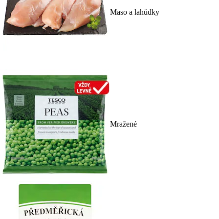
Maso a lahůdky
Mražené