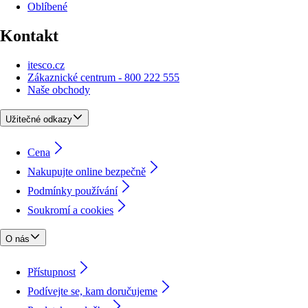
Oblíbené
Kontakt
itesco.cz
Zákaznické centrum - 800 222 555
Naše obchody
Užitečné odkazy
Cena
Nakupujte online bezpečně
Podmínky používání
Soukromí a cookies
O nás
Přístupnost
Podívejte se, kam doručujeme