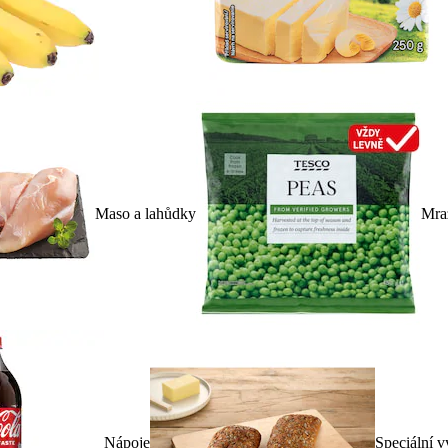
Maso a lahůdky
Mra
Nápoje
Speciální v