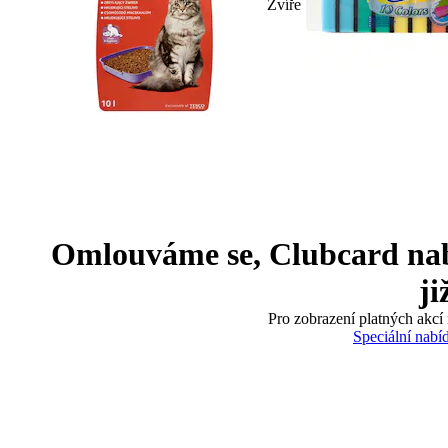
Zvíře
Omlouváme se, Clubcard nabíd
ji
Pro zobrazení platných akcí 
Speciální nabí