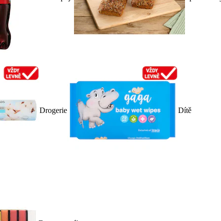
Drogerie
Dítě