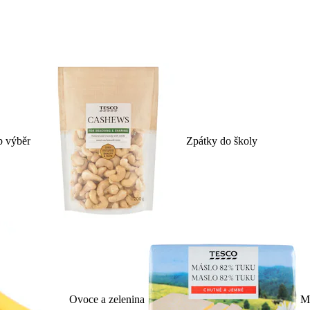
p výběr
Zpátky do školy
Ovoce a zelenina
Ml