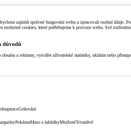
ychom zajistili správné fungování webu a zpracovali osobní údaje. P
en nezbytné cookies, které potřebujeme k provozu webu. Své rozhodnu
ch důvodů
bsahu a reklamy, vytvářet uživatelské statistiky, ukládat nebo přistup
b
Inspirace
Grilování
argaríny
Pekárna
Maso a lahůdky
Mražené
Trvanlivé