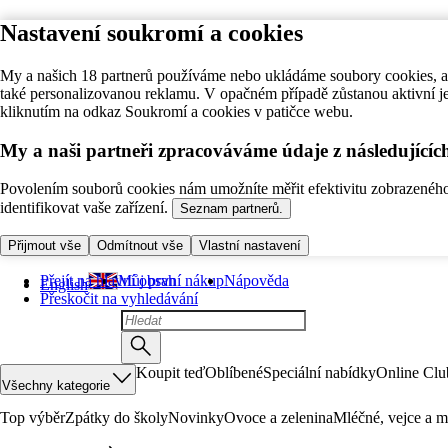
Nastavení soukromí a cookies
My a našich 18 partnerů používáme nebo ukládáme soubory cookies, ab
také personalizovanou reklamu. V opačném případě zůstanou aktivní j
kliknutím na odkaz Soukromí a cookies v patičce webu.
My a naši partneři zpracováváme údaje z následující
Povolením souborů cookies nám umožníte měřit efektivitu zobrazeného o
identifikovat vaše zařízení.
Seznam partnerů.
Přijmout vše
Odmítnout vše
Vlastní nastavení
Přejít na hlavní obsah
Můj první nákup
Nápověda
English
Přeskočit na vyhledávání
Koupit teď
Oblíbené
Speciální nabídky
Online Clu
Všechny kategorie
Top výběr
Zpátky do školy
Novinky
Ovoce a zelenina
Mléčné, vejce a m