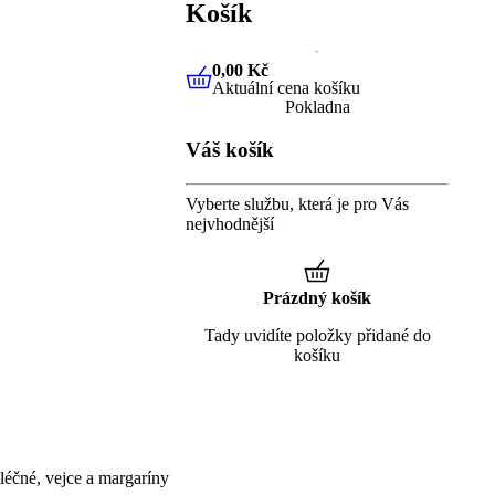
Košík
0,00 Kč
Aktuální cena košíku
0,00 Kč
Aktuální cena košíku
Pokladna
Váš košík
Vyberte službu, která je pro Vás
nejvhodnější
Prázdný košík
Tady uvidíte položky přidané do
košíku
éčné, vejce a margaríny