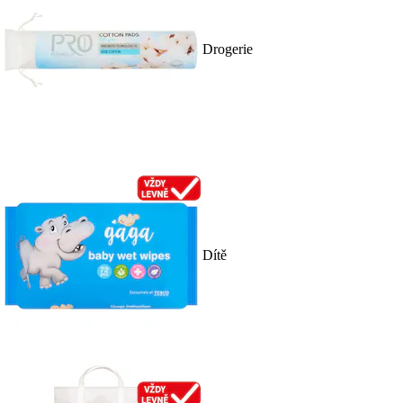
Drogerie
Dítě