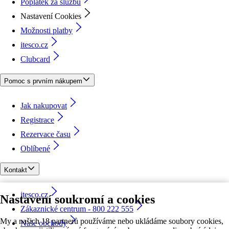
Poplatek za službu
Nastavení Cookies
Možnosti platby
itesco.cz
Clubcard
Pomoc s prvním nákupem
Jak nakupovat
Registrace
Rezervace času
Oblíbené
Kontakt
itesco.cz
Nastavení soukromí a cookies
Zákaznické centrum - 800 222 555
My a našich 18 partnerů používáme nebo ukládáme soubory cookies,
Naše obchody