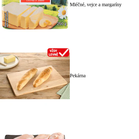
Mléčné, vejce a margaríny
Pekárna