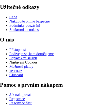
Užitečné odkazy
Cena
Nakupujte online bezpečně
Podmínky používání
Soukromí a cookies
O nás
Přístupnost
Podívejte se, kam doručujeme
Poplatek za službu
Nastavení Cookies
Možnosti platby
itesco.cz
Clubcard
Pomoc s prvním nákupem
Jak nakupovat
Registrace
Rezervace času