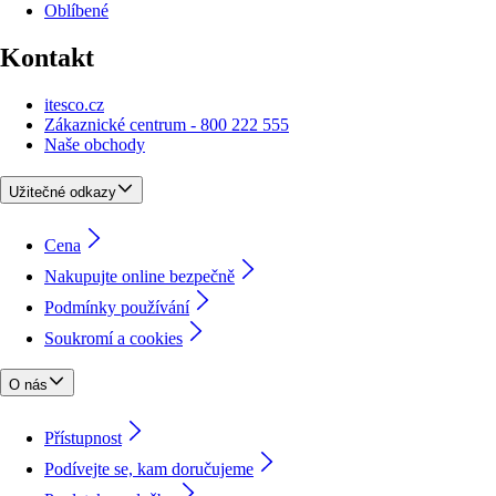
Oblíbené
Kontakt
itesco.cz
Zákaznické centrum - 800 222 555
Naše obchody
Užitečné odkazy
Cena
Nakupujte online bezpečně
Podmínky používání
Soukromí a cookies
O nás
Přístupnost
Podívejte se, kam doručujeme