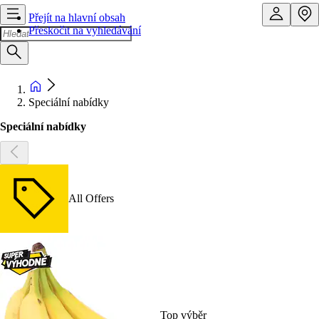
Přejít na hlavní obsah
Přeskočit na vyhledávání
Speciální nabídky
Speciální nabídky
All Offers
Top výběr