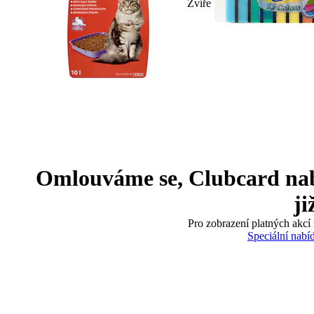
Zvíře
Omlouváme se, Clubcard nabíd
ji
Pro zobrazení platných akcí 
Speciální nabí