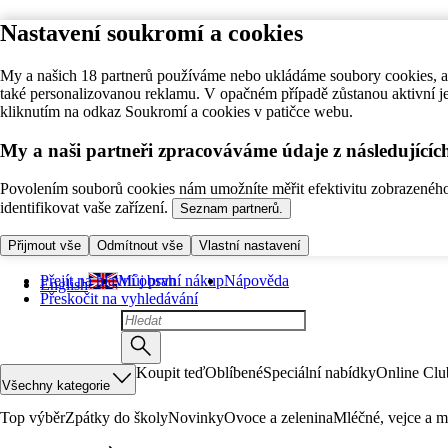
Nastavení soukromí a cookies
My a našich 18 partnerů používáme nebo ukládáme soubory cookies, ab
také personalizovanou reklamu. V opačném případě zůstanou aktivní j
kliknutím na odkaz Soukromí a cookies v patičce webu.
My a naši partneři zpracováváme údaje z následující
Povolením souborů cookies nám umožníte měřit efektivitu zobrazeného o
identifikovat vaše zařízení.
Seznam partnerů.
Přijmout vše
Odmítnout vše
Vlastní nastavení
Přejít na hlavní obsah
Můj první nákup
Nápověda
English
Přeskočit na vyhledávání
Koupit teď
Oblíbené
Speciální nabídky
Online Clu
Všechny kategorie
Top výběr
Zpátky do školy
Novinky
Ovoce a zelenina
Mléčné, vejce a m