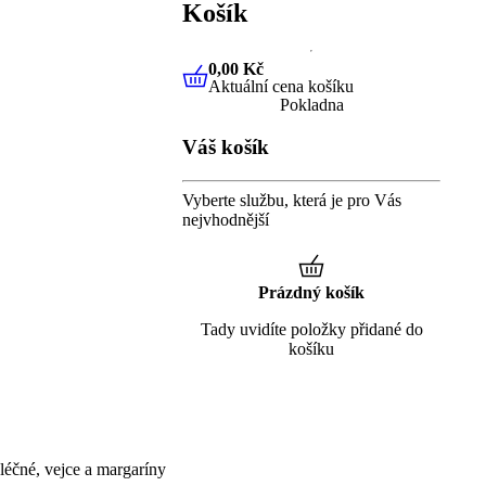
Košík
0,00 Kč
Aktuální cena košíku
0,00 Kč
Aktuální cena košíku
Pokladna
Váš košík
Vyberte službu, která je pro Vás
nejvhodnější
Prázdný košík
Tady uvidíte položky přidané do
košíku
éčné, vejce a margaríny