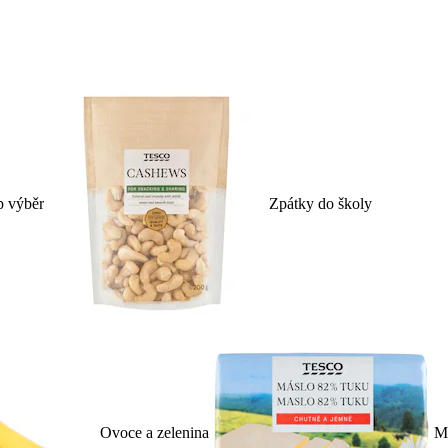
p výběr
Zpátky do školy
Ovoce a zelenina
Ml