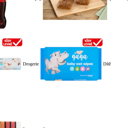
Drogerie
Dítě