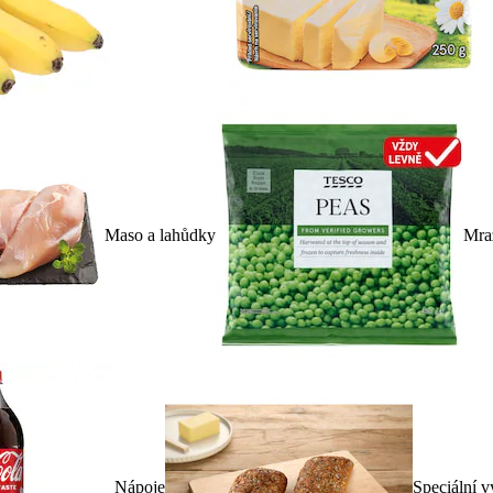
Maso a lahůdky
Mra
Nápoje
Speciální v