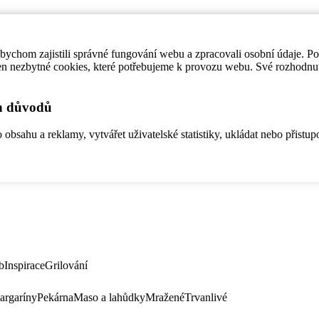
ychom zajistili správné fungování webu a zpracovali osobní údaje. P
en nezbytné cookies, které potřebujeme k provozu webu. Své rozhodnu
ch důvodů
bsahu a reklamy, vytvářet uživatelské statistiky, ukládat nebo přistup
b
Inspirace
Grilování
argaríny
Pekárna
Maso a lahůdky
Mražené
Trvanlivé