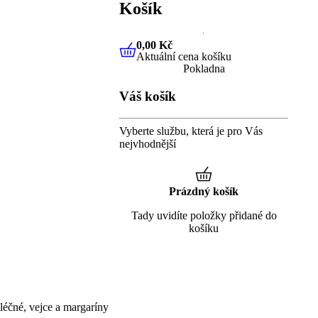
Košík
0,00 Kč
Aktuální cena košíku
0,00 Kč
Aktuální cena košíku
Pokladna
Váš košík
Vyberte službu, která je pro Vás
nejvhodnější
Prázdný košík
Tady uvidíte položky přidané do
košíku
éčné, vejce a margaríny