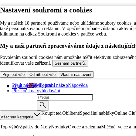
Nastavení soukromí a cookies
My a našich 18 partnerů používáme nebo ukládáme soubory cookies, ab
také personalizovanou reklamu. V opačném případě zůstanou aktivní j
kliknutím na odkaz Soukromí a cookies v patičce webu.
My a naši partneři zpracováváme údaje z následující
Povolením souborů cookies nám umožníte měřit efektivitu zobrazeného o
identifikovat vaše zařízení.
Seznam partnerů.
Přijmout vše
Odmítnout vše
Vlastní nastavení
Přejít na hlavní obsah
Můj první nákup
Nápověda
English
Přeskočit na vyhledávání
Koupit teď
Oblíbené
Speciální nabídky
Online Clu
Všechny kategorie
Top výběr
Zpátky do školy
Novinky
Ovoce a zelenina
Mléčné, vejce a m