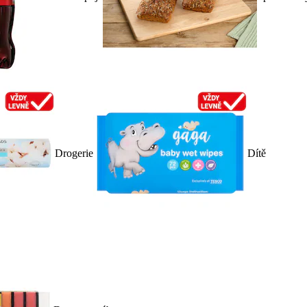
Drogerie
Dítě