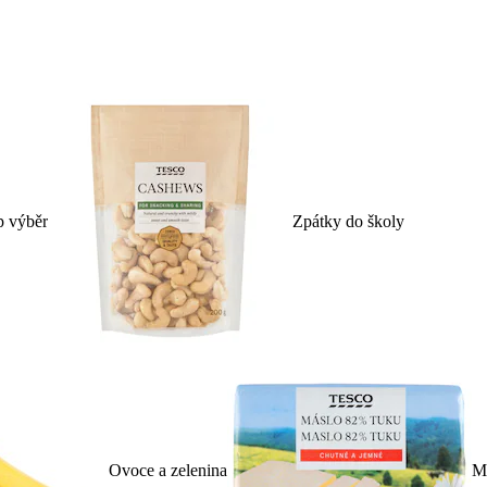
p výběr
Zpátky do školy
Ovoce a zelenina
Ml