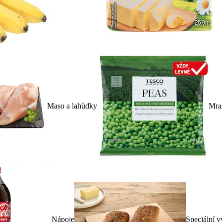
Maso a lahůdky
Mra
Nápoje
Speciální v