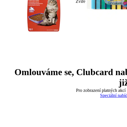
Zvíře
Omlouváme se, Clubcard nabíd
ji
Pro zobrazení platných akcí 
Speciální nabí