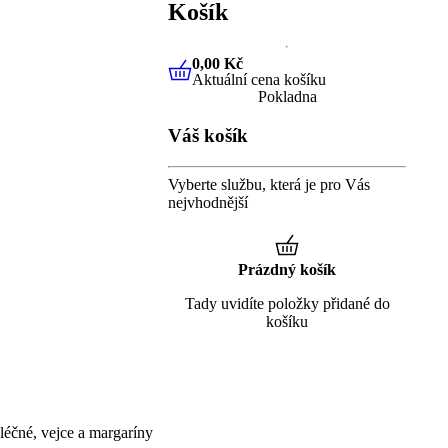
Košík
0,00 Kč
Aktuální cena košíku
0,00 Kč
Aktuální cena košíku
Pokladna
Váš košík
Vyberte službu, která je pro Vás
nejvhodnější
Prázdný košík
Tady uvidíte položky přidané do
košíku
éčné, vejce a margaríny