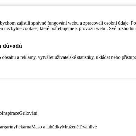
ychom zajistili správné fungování webu a zpracovali osobní údaje. P
en nezbytné cookies, které potřebujeme k provozu webu. Své rozhodnu
ch důvodů
bsahu a reklamy, vytvářet uživatelské statistiky, ukládat nebo přistup
b
Inspirace
Grilování
argaríny
Pekárna
Maso a lahůdky
Mražené
Trvanlivé