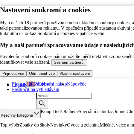
Nastavení soukromí a cookies
My a našich 18 partnerů používáme nebo ukládáme soubory cookies, ab
také personalizovanou reklamu. V opačném případě zůstanou aktivní j
kliknutím na odkaz Soukromí a cookies v patičce webu.
My a naši partneři zpracováváme údaje z následující
Povolením souborů cookies nám umožníte měřit efektivitu zobrazeného o
identifikovat vaše zařízení.
Seznam partnerů.
Přijmout vše
Odmítnout vše
Vlastní nastavení
Přejít na hlavní obsah
Můj první nákup
Nápověda
English
Přeskočit na vyhledávání
Koupit teď
Oblíbené
Speciální nabídky
Online Clu
Všechny kategorie
Top výběr
Zpátky do školy
Novinky
Ovoce a zelenina
Mléčné, vejce a m