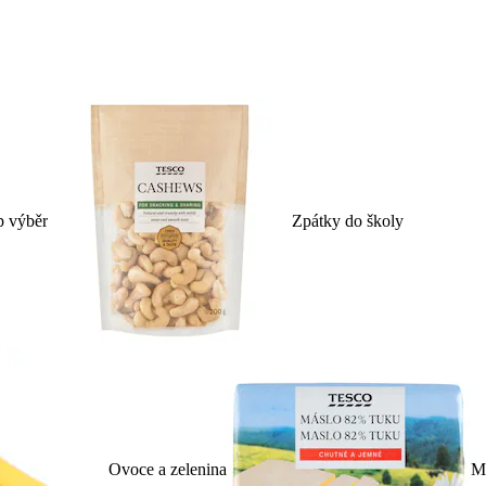
p výběr
Zpátky do školy
Ovoce a zelenina
Ml