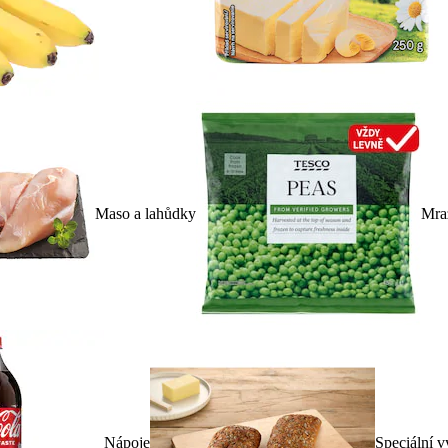
Maso a lahůdky
Mra
Nápoje
Speciální v