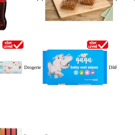
Drogerie
Dítě