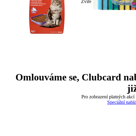
Zvíře
Omlouváme se, Clubcard nabíd
ji
Pro zobrazení platných akcí 
Speciální nabí