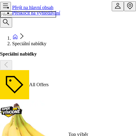
Přejít na hlavní obsah
Přeskočit na vyhledávání
Speciální nabídky
Speciální nabídky
All Offers
Top výběr