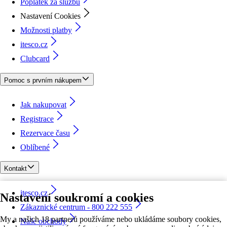
Poplatek za službu
Nastavení Cookies
Možnosti platby
itesco.cz
Clubcard
Pomoc s prvním nákupem
Jak nakupovat
Registrace
Rezervace času
Oblíbené
Kontakt
itesco.cz
Nastavení soukromí a cookies
Zákaznické centrum - 800 222 555
My a našich 18 partnerů používáme nebo ukládáme soubory cookies,
Naše obchody