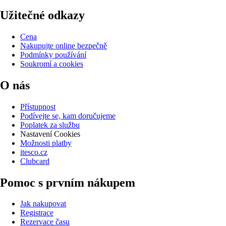
Užitečné odkazy
Cena
Nakupujte online bezpečně
Podmínky používání
Soukromí a cookies
O nás
Přístupnost
Podívejte se, kam doručujeme
Poplatek za službu
Nastavení Cookies
Možnosti platby
itesco.cz
Clubcard
Pomoc s prvním nákupem
Jak nakupovat
Registrace
Rezervace času