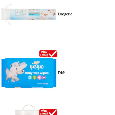
Drogerie
Dítě