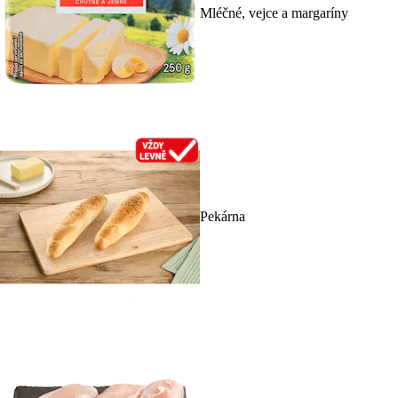
Mléčné, vejce a margaríny
Pekárna