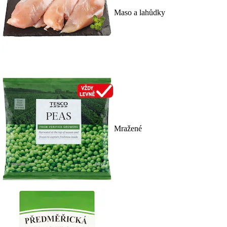
Maso a lahůdky
Mražené