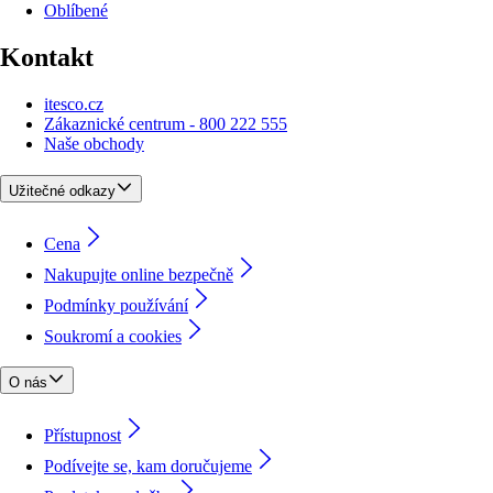
Oblíbené
Kontakt
itesco.cz
Zákaznické centrum - 800 222 555
Naše obchody
Užitečné odkazy
Cena
Nakupujte online bezpečně
Podmínky používání
Soukromí a cookies
O nás
Přístupnost
Podívejte se, kam doručujeme