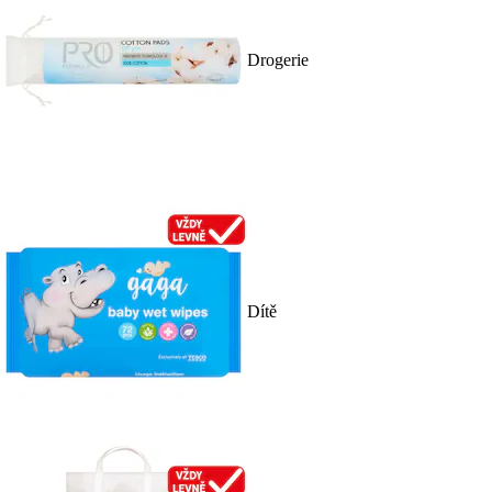
Drogerie
Dítě