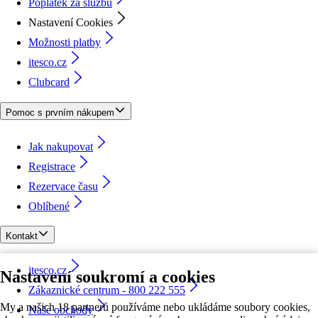
Poplatek za službu
Nastavení Cookies
Možnosti platby
itesco.cz
Clubcard
Pomoc s prvním nákupem
Jak nakupovat
Registrace
Rezervace času
Oblíbené
Kontakt
itesco.cz
Nastavení soukromí a cookies
Zákaznické centrum - 800 222 555
My a našich 18 partnerů používáme nebo ukládáme soubory cookies,
Naše obchody