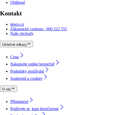
Oblíbené
Kontakt
itesco.cz
Zákaznické centrum - 800 222 555
Naše obchody
Užitečné odkazy
Cena
Nakupujte online bezpečně
Podmínky používání
Soukromí a cookies
O nás
Přístupnost
Podívejte se, kam doručujeme