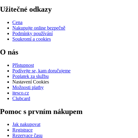
Užitečné odkazy
Cena
Nakupujte online bezpečně
Podmínky používání
Soukromí a cookies
O nás
Přístupnost
Podívejte se, kam doručujeme
Poplatek za službu
Nastavení Cookies
Možnosti platby
itesco.cz
Clubcard
Pomoc s prvním nákupem
Jak nakupovat
Registrace
Rezervace času