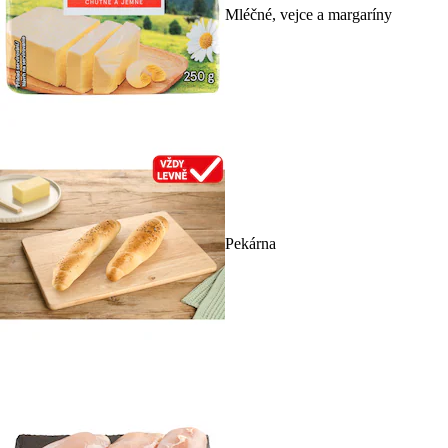
Mléčné, vejce a margaríny
Pekárna