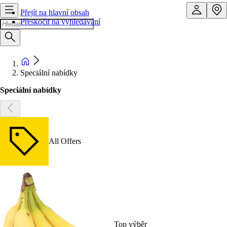
Přejít na hlavní obsah
Přeskočit na vyhledávání
Speciální nabídky
Speciální nabídky
All Offers
Top výběr