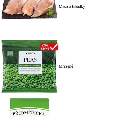
Maso a lahůdky
Mražené