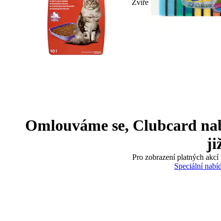
Zvíře
Omlouváme se, Clubcard nabíd
ji
Pro zobrazení platných akcí 
Speciální nabí