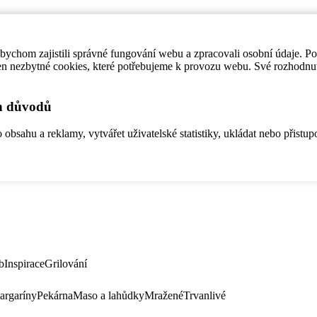
ychom zajistili správné fungování webu a zpracovali osobní údaje. P
en nezbytné cookies, které potřebujeme k provozu webu. Své rozhodnu
ch důvodů
bsahu a reklamy, vytvářet uživatelské statistiky, ukládat nebo přistup
b
Inspirace
Grilování
argaríny
Pekárna
Maso a lahůdky
Mražené
Trvanlivé