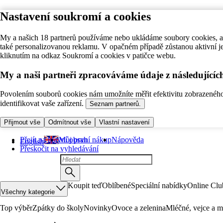
Nastavení soukromí a cookies
My a našich 18 partnerů používáme nebo ukládáme soubory cookies, ab
také personalizovanou reklamu. V opačném případě zůstanou aktivní j
kliknutím na odkaz Soukromí a cookies v patičce webu.
My a naši partneři zpracováváme údaje z následující
Povolením souborů cookies nám umožníte měřit efektivitu zobrazeného o
identifikovat vaše zařízení.
Seznam partnerů.
Přijmout vše
Odmítnout vše
Vlastní nastavení
Přejít na hlavní obsah
Můj první nákup
Nápověda
English
Přeskočit na vyhledávání
Koupit teď
Oblíbené
Speciální nabídky
Online Clu
Všechny kategorie
Top výběr
Zpátky do školy
Novinky
Ovoce a zelenina
Mléčné, vejce a m