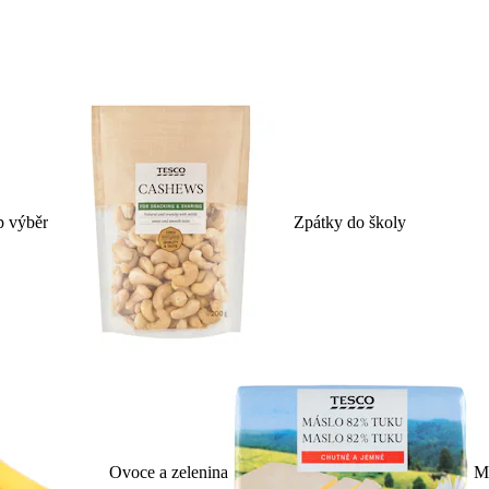
p výběr
Zpátky do školy
Ovoce a zelenina
Ml