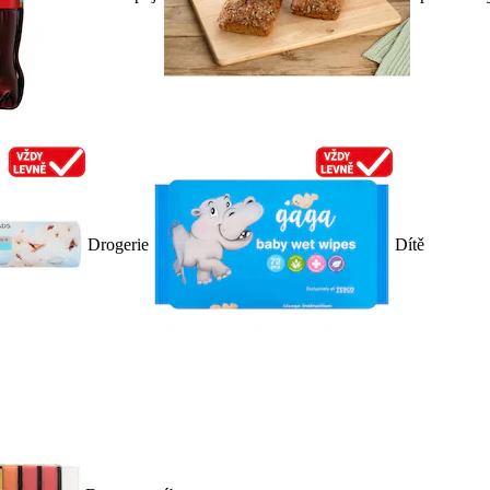
Drogerie
Dítě