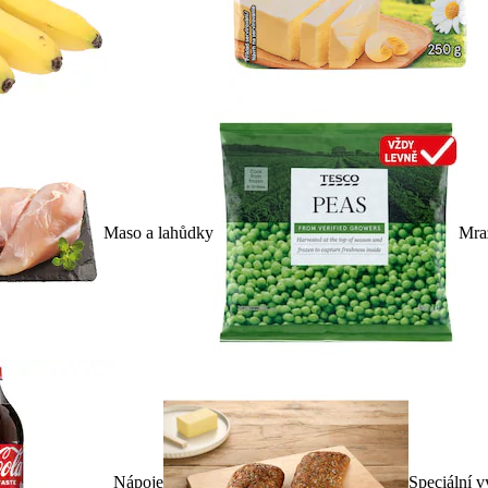
Maso a lahůdky
Mra
Nápoje
Speciální v