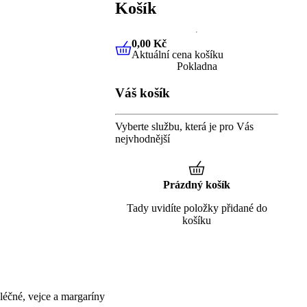
Košík
0,00 Kč
Aktuální cena košíku
0,00 Kč
Aktuální cena košíku
Pokladna
Váš košík
Vyberte službu, která je pro Vás
nejvhodnější
Prázdný košík
Tady uvidíte položky přidané do
košíku
éčné, vejce a margaríny