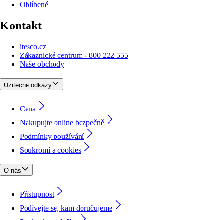
Oblíbené
Kontakt
itesco.cz
Zákaznické centrum - 800 222 555
Naše obchody
Užitečné odkazy
Cena
Nakupujte online bezpečně
Podmínky používání
Soukromí a cookies
O nás
Přístupnost
Podívejte se, kam doručujeme