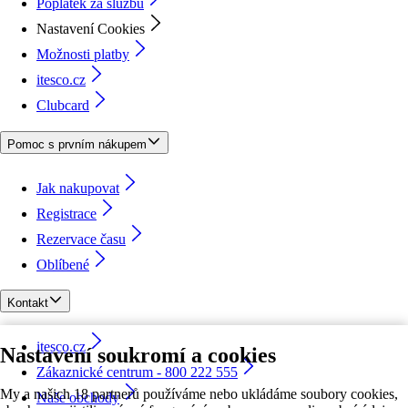
Poplatek za službu
Nastavení Cookies
Možnosti platby
itesco.cz
Clubcard
Pomoc s prvním nákupem
Jak nakupovat
Registrace
Rezervace času
Oblíbené
Kontakt
itesco.cz
Nastavení soukromí a cookies
Zákaznické centrum - 800 222 555
My a našich 18 partnerů používáme nebo ukládáme soubory cookies,
Naše obchody