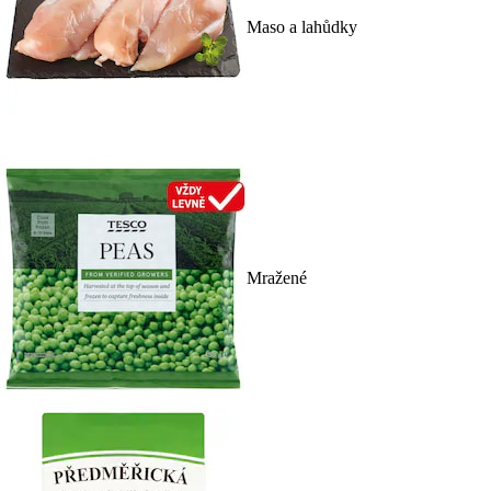
Maso a lahůdky
Mražené