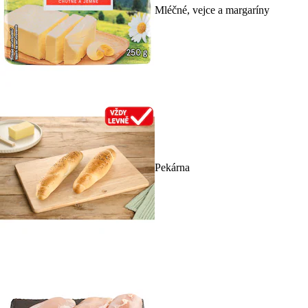
Mléčné, vejce a margaríny
Pekárna