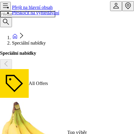
Přejít na hlavní obsah
Přeskočit na vyhledávání
Speciální nabídky
Speciální nabídky
All Offers
Top výběr