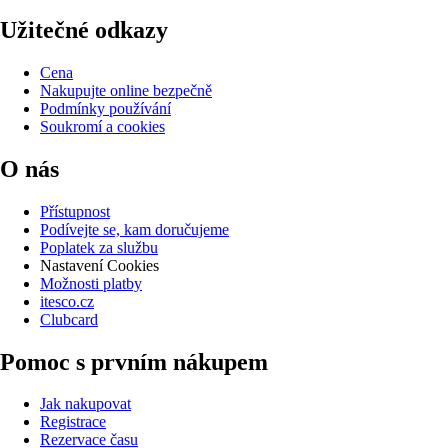
Užitečné odkazy
Cena
Nakupujte online bezpečně
Podmínky používání
Soukromí a cookies
O nás
Přístupnost
Podívejte se, kam doručujeme
Poplatek za službu
Nastavení Cookies
Možnosti platby
itesco.cz
Clubcard
Pomoc s prvním nákupem
Jak nakupovat
Registrace
Rezervace času