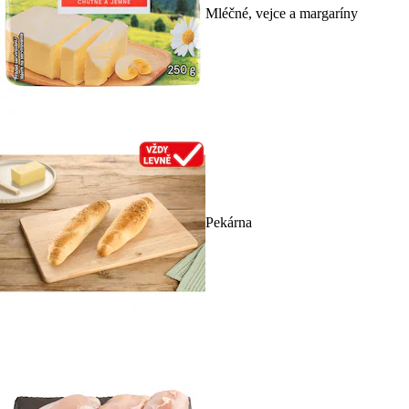
Mléčné, vejce a margaríny
Pekárna