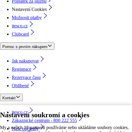
Poplatek za službu
Nastavení Cookies
Možnosti platby
itesco.cz
Clubcard
Pomoc s prvním nákupem
Jak nakupovat
Registrace
Rezervace času
Oblíbené
Kontakt
itesco.cz
Nastavení soukromí a cookies
Zákaznické centrum - 800 222 555
My a našich 18 partnerů používáme nebo ukládáme soubory cookies,
Naše obchody