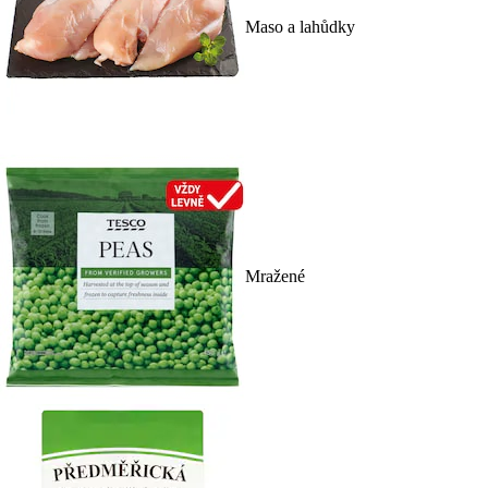
Maso a lahůdky
Mražené