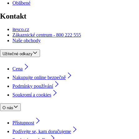
Oblíbené
Kontakt
itesco.cz
Zákaznické centrum - 800 222 555
Naše obchody
Užitečné odkazy
Cena
Nakupujte online bezpečně
Podmínky používání
Soukromí a cookies
O nás
Přístupnost
Podívejte se, kam doručujeme