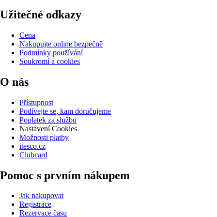
Užitečné odkazy
Cena
Nakupujte online bezpečně
Podmínky používání
Soukromí a cookies
O nás
Přístupnost
Podívejte se, kam doručujeme
Poplatek za službu
Nastavení Cookies
Možnosti platby
itesco.cz
Clubcard
Pomoc s prvním nákupem
Jak nakupovat
Registrace
Rezervace času