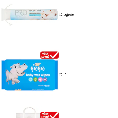
Drogerie
Dítě