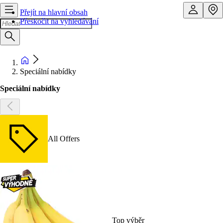
Přejít na hlavní obsah
Přeskočit na vyhledávání
Speciální nabídky
Speciální nabídky
All Offers
Top výběr