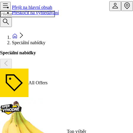
Přejít na hlavní obsah
Přeskočit na vyhledávání
Speciální nabídky
Speciální nabídky
All Offers
Top výběr