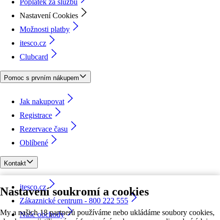
Poplatek za službu
Nastavení Cookies
Možnosti platby
itesco.cz
Clubcard
Pomoc s prvním nákupem
Jak nakupovat
Registrace
Rezervace času
Oblíbené
Kontakt
itesco.cz
Nastavení soukromí a cookies
Zákaznické centrum - 800 222 555
My a našich 18 partnerů používáme nebo ukládáme soubory cookies,
Naše obchody