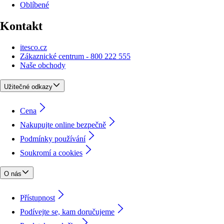
Oblíbené
Kontakt
itesco.cz
Zákaznické centrum - 800 222 555
Naše obchody
Užitečné odkazy
Cena
Nakupujte online bezpečně
Podmínky používání
Soukromí a cookies
O nás
Přístupnost
Podívejte se, kam doručujeme