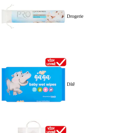
Drogerie
Dítě