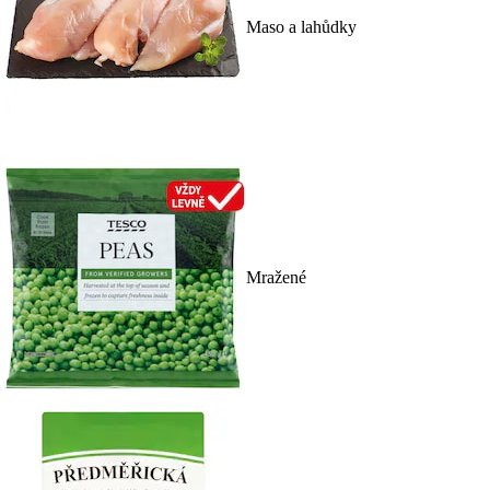
Maso a lahůdky
Mražené