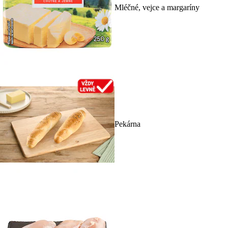
Mléčné, vejce a margaríny
Pekárna