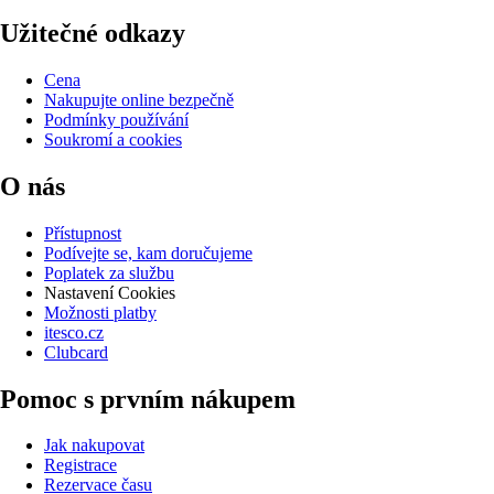
Užitečné odkazy
Cena
Nakupujte online bezpečně
Podmínky používání
Soukromí a cookies
O nás
Přístupnost
Podívejte se, kam doručujeme
Poplatek za službu
Nastavení Cookies
Možnosti platby
itesco.cz
Clubcard
Pomoc s prvním nákupem
Jak nakupovat
Registrace
Rezervace času