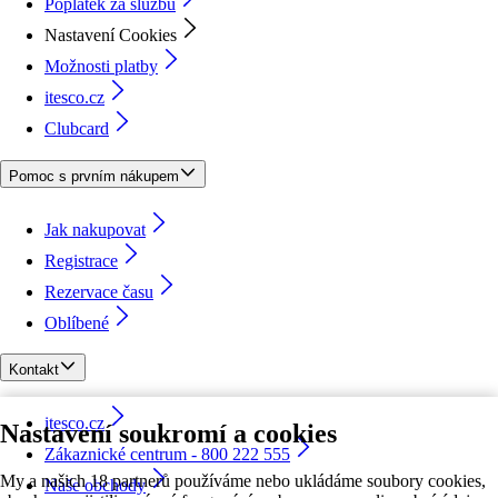
Poplatek za službu
Nastavení Cookies
Možnosti platby
itesco.cz
Clubcard
Pomoc s prvním nákupem
Jak nakupovat
Registrace
Rezervace času
Oblíbené
Kontakt
itesco.cz
Nastavení soukromí a cookies
Zákaznické centrum - 800 222 555
My a našich 18 partnerů používáme nebo ukládáme soubory cookies,
Naše obchody