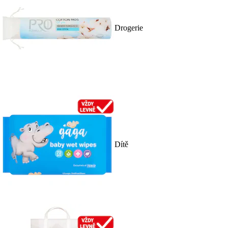
Drogerie
Dítě