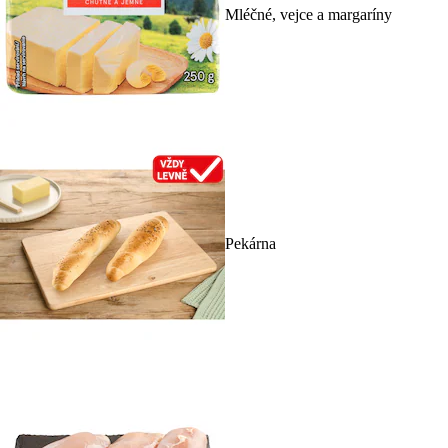
Mléčné, vejce a margaríny
Pekárna