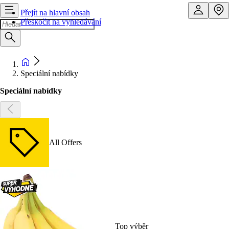
Přejít na hlavní obsah
Přeskočit na vyhledávání
Speciální nabídky
Speciální nabídky
All Offers
Top výběr