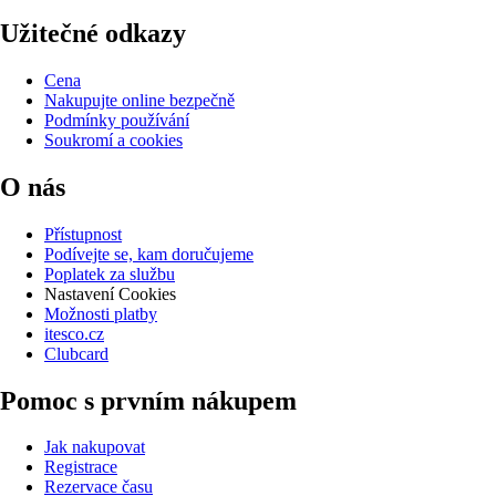
Užitečné odkazy
Cena
Nakupujte online bezpečně
Podmínky používání
Soukromí a cookies
O nás
Přístupnost
Podívejte se, kam doručujeme
Poplatek za službu
Nastavení Cookies
Možnosti platby
itesco.cz
Clubcard
Pomoc s prvním nákupem
Jak nakupovat
Registrace
Rezervace času