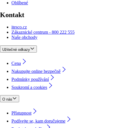
Oblíbené
Kontakt
itesco.cz
Zákaznické centrum - 800 222 555
Naše obchody
Užitečné odkazy
Cena
Nakupujte online bezpečně
Podmínky používání
Soukromí a cookies
O nás
Přístupnost
Podívejte se, kam doručujeme