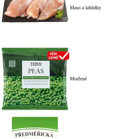
Maso a lahůdky
Mražené