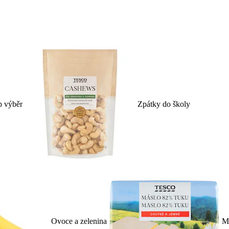
p výběr
Zpátky do školy
Ovoce a zelenina
Ml