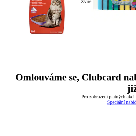
Zvíře
Omlouváme se, Clubcard nabíd
ji
Pro zobrazení platných akcí 
Speciální nabí