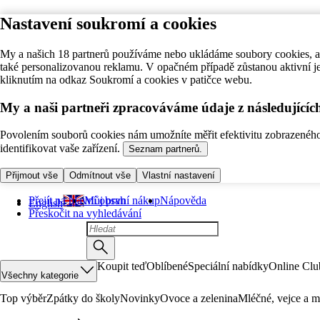
Nastavení soukromí a cookies
My a našich 18 partnerů používáme nebo ukládáme soubory cookies, ab
také personalizovanou reklamu. V opačném případě zůstanou aktivní j
kliknutím na odkaz Soukromí a cookies v patičce webu.
My a naši partneři zpracováváme údaje z následující
Povolením souborů cookies nám umožníte měřit efektivitu zobrazeného o
identifikovat vaše zařízení.
Seznam partnerů.
Přijmout vše
Odmítnout vše
Vlastní nastavení
Přejít na hlavní obsah
Můj první nákup
Nápověda
English
Přeskočit na vyhledávání
Koupit teď
Oblíbené
Speciální nabídky
Online Clu
Všechny kategorie
Top výběr
Zpátky do školy
Novinky
Ovoce a zelenina
Mléčné, vejce a m