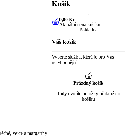
Košík
0,00 Kč
Aktuální cena košíku
0,00 Kč
Aktuální cena košíku
Pokladna
Váš košík
Vyberte službu, která je pro Vás
nejvhodnější
Prázdný košík
Tady uvidíte položky přidané do
košíku
éčné, vejce a margaríny