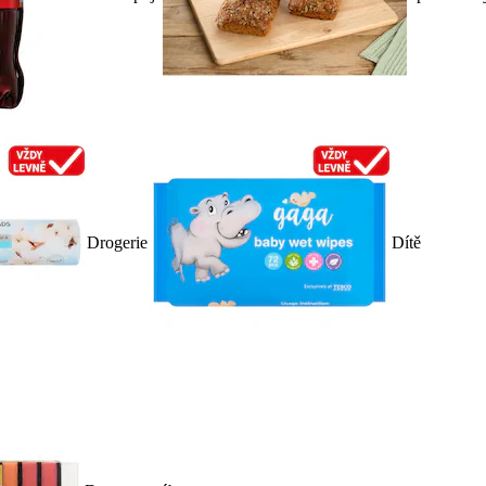
Drogerie
Dítě