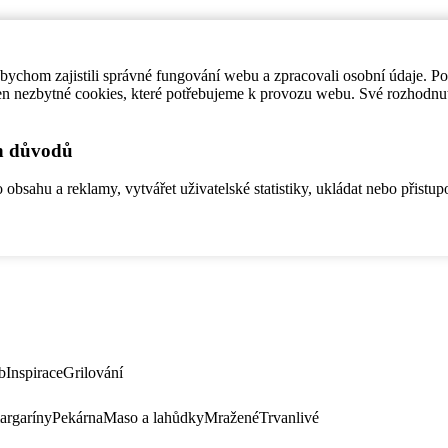
ychom zajistili správné fungování webu a zpracovali osobní údaje. P
en nezbytné cookies, které potřebujeme k provozu webu. Své rozhodnu
ch důvodů
bsahu a reklamy, vytvářet uživatelské statistiky, ukládat nebo přistup
b
Inspirace
Grilování
argaríny
Pekárna
Maso a lahůdky
Mražené
Trvanlivé