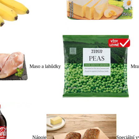
Maso a lahůdky
Mra
Nápoje
Speciální v