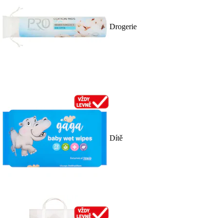
Drogerie
Dítě