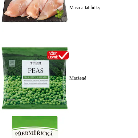
Maso a lahůdky
Mražené