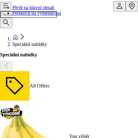
Přejít na hlavní obsah
Přeskočit na vyhledávání
Speciální nabídky
Speciální nabídky
All Offers
Top výběr