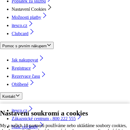
Poplatek za službu
Nastavení Cookies
Možnosti platby
itesco.cz
Clubcard
Pomoc s prvním nákupem
Jak nakupovat
Registrace
Rezervace času
Oblíbené
Kontakt
itesco.cz
Nastavení soukromí a cookies
Zákaznické centrum - 800 222 555
My a našich 18 partnerů používáme nebo ukládáme soubory cookies,
Naše obchody