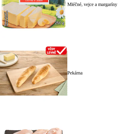
Mléčné, vejce a margaríny
Pekárna