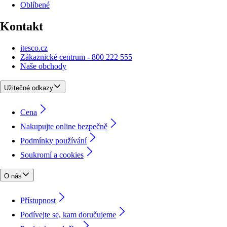
Oblíbené
Kontakt
itesco.cz
Zákaznické centrum - 800 222 555
Naše obchody
Užitečné odkazy
Cena
Nakupujte online bezpečně
Podmínky používání
Soukromí a cookies
O nás
Přístupnost
Podívejte se, kam doručujeme