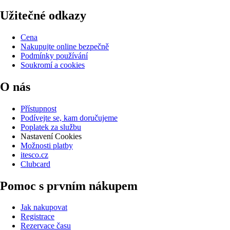
Užitečné odkazy
Cena
Nakupujte online bezpečně
Podmínky používání
Soukromí a cookies
O nás
Přístupnost
Podívejte se, kam doručujeme
Poplatek za službu
Nastavení Cookies
Možnosti platby
itesco.cz
Clubcard
Pomoc s prvním nákupem
Jak nakupovat
Registrace
Rezervace času