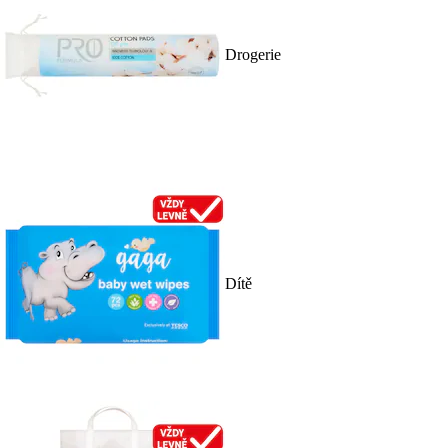
Drogerie
Dítě