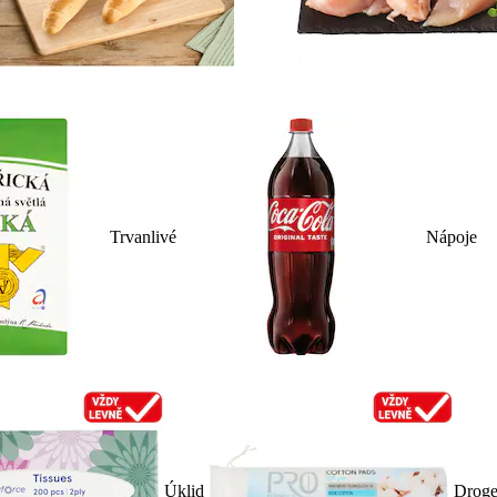
Trvanlivé
Nápoje
Úklid
Droge