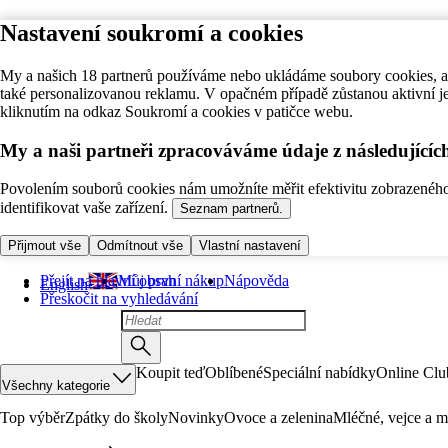
Nastavení soukromí a cookies
My a našich 18 partnerů používáme nebo ukládáme soubory cookies, ab
také personalizovanou reklamu. V opačném případě zůstanou aktivní j
kliknutím na odkaz Soukromí a cookies v patičce webu.
My a naši partneři zpracováváme údaje z následující
Povolením souborů cookies nám umožníte měřit efektivitu zobrazeného o
identifikovat vaše zařízení.
Seznam partnerů.
Přijmout vše
Odmítnout vše
Vlastní nastavení
Přejít na hlavní obsah
Můj první nákup
Nápověda
English
Přeskočit na vyhledávání
Koupit teď
Oblíbené
Speciální nabídky
Online Clu
Všechny kategorie
Top výběr
Zpátky do školy
Novinky
Ovoce a zelenina
Mléčné, vejce a m