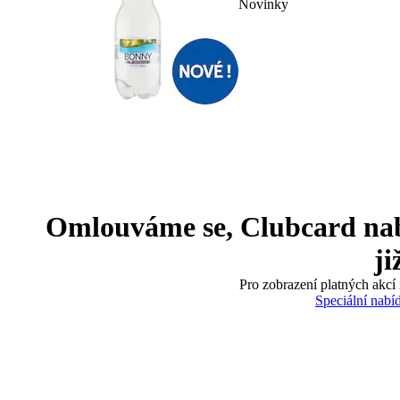
Novinky
Omlouváme se, Clubcard nabíd
ji
Pro zobrazení platných akcí 
Speciální nabí