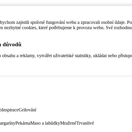
ychom zajistili správné fungování webu a zpracovali osobní údaje. P
en nezbytné cookies, které potřebujeme k provozu webu. Své rozhodnu
ch důvodů
bsahu a reklamy, vytvářet uživatelské statistiky, ukládat nebo přistup
b
Inspirace
Grilování
argaríny
Pekárna
Maso a lahůdky
Mražené
Trvanlivé