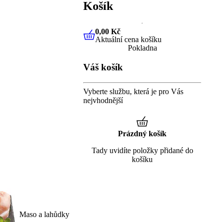
Košík
0,00 Kč
Aktuální cena košíku
0,00 Kč
Aktuální cena košíku
Pokladna
Váš košík
Vyberte službu, která je pro Vás
nejvhodnější
Prázdný košík
Tady uvidíte položky přidané do
košíku
Maso a lahůdky