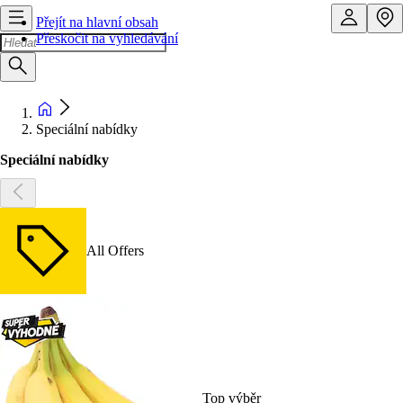
Přejít na hlavní obsah
Přeskočit na vyhledávání
Speciální nabídky
Speciální nabídky
All Offers
Top výběr