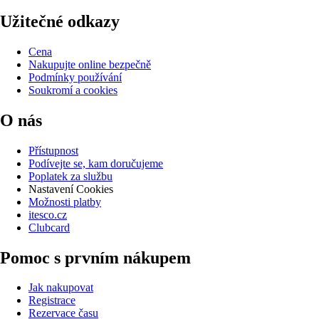
Užitečné odkazy
Cena
Nakupujte online bezpečně
Podmínky používání
Soukromí a cookies
O nás
Přístupnost
Podívejte se, kam doručujeme
Poplatek za službu
Nastavení Cookies
Možnosti platby
itesco.cz
Clubcard
Pomoc s prvním nákupem
Jak nakupovat
Registrace
Rezervace času