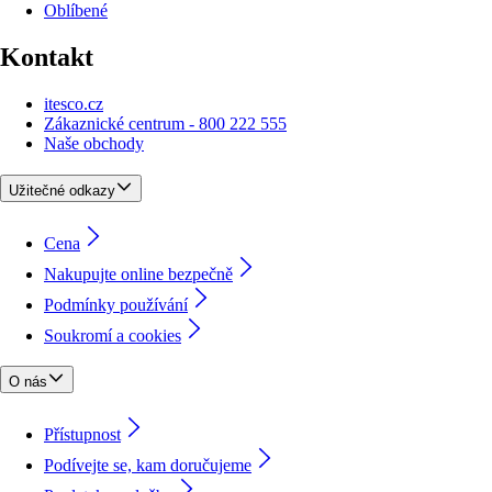
Oblíbené
Kontakt
itesco.cz
Zákaznické centrum - 800 222 555
Naše obchody
Užitečné odkazy
Cena
Nakupujte online bezpečně
Podmínky používání
Soukromí a cookies
O nás
Přístupnost
Podívejte se, kam doručujeme