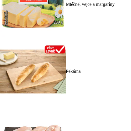
Mléčné, vejce a margaríny
Pekárna