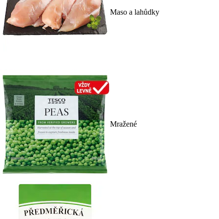
Maso a lahůdky
Mražené