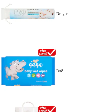
Drogerie
Dítě