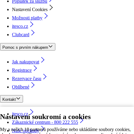
Poplatek za službu
Nastavení Cookies
Možnosti platby
itesco.cz
Clubcard
Pomoc s prvním nákupem
Jak nakupovat
Registrace
Rezervace času
Oblíbené
Kontakt
itesco.cz
Nastavení soukromí a cookies
Zákaznické centrum - 800 222 555
My a našich 18 partnerů používáme nebo ukládáme soubory cookies,
Naše obchody