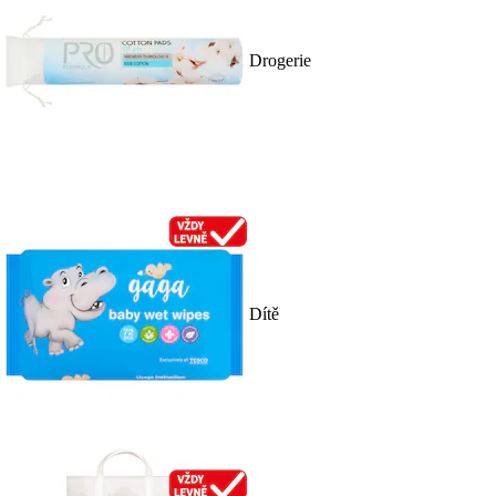
Drogerie
Dítě