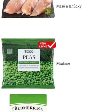
Maso a lahůdky
Mražené