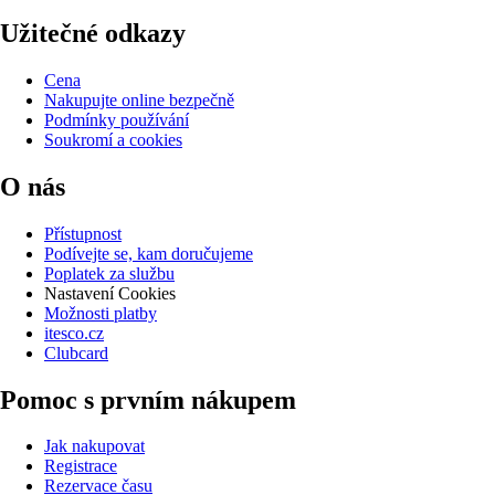
Užitečné odkazy
Cena
Nakupujte online bezpečně
Podmínky používání
Soukromí a cookies
O nás
Přístupnost
Podívejte se, kam doručujeme
Poplatek za službu
Nastavení Cookies
Možnosti platby
itesco.cz
Clubcard
Pomoc s prvním nákupem
Jak nakupovat
Registrace
Rezervace času