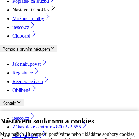
Poplatek za službu
Nastavení Cookies
Možnosti platby
itesco.cz
Clubcard
Pomoc s prvním nákupem
Jak nakupovat
Registrace
Rezervace času
Oblíbené
Kontakt
itesco.cz
Nastavení soukromí a cookies
Zákaznické centrum - 800 222 555
My a našich 18 partnerů používáme nebo ukládáme soubory cookies,
Naše obchody