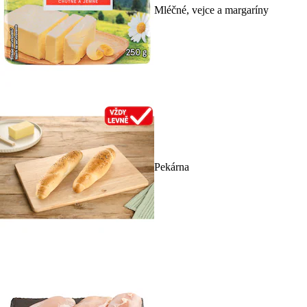
Mléčné, vejce a margaríny
Pekárna