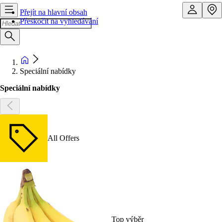
Přejít na hlavní obsah
Přeskočit na vyhledávání
Speciální nabídky
Speciální nabídky
All Offers
Top výběr