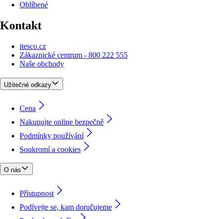
Oblíbené
Kontakt
itesco.cz
Zákaznické centrum - 800 222 555
Naše obchody
Užitečné odkazy
Cena
Nakupujte online bezpečně
Podmínky používání
Soukromí a cookies
O nás
Přístupnost
Podívejte se, kam doručujeme