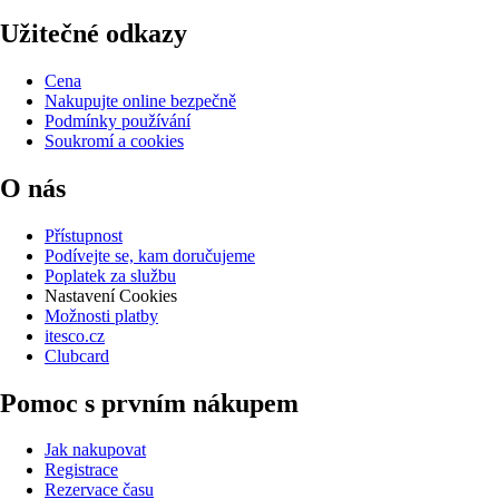
Užitečné odkazy
Cena
Nakupujte online bezpečně
Podmínky používání
Soukromí a cookies
O nás
Přístupnost
Podívejte se, kam doručujeme
Poplatek za službu
Nastavení Cookies
Možnosti platby
itesco.cz
Clubcard
Pomoc s prvním nákupem
Jak nakupovat
Registrace
Rezervace času