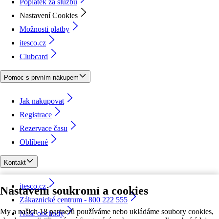
Poplatek za službu
Nastavení Cookies
Možnosti platby
itesco.cz
Clubcard
Pomoc s prvním nákupem
Jak nakupovat
Registrace
Rezervace času
Oblíbené
Kontakt
itesco.cz
Nastavení soukromí a cookies
Zákaznické centrum - 800 222 555
My a našich 18 partnerů používáme nebo ukládáme soubory cookies,
Naše obchody