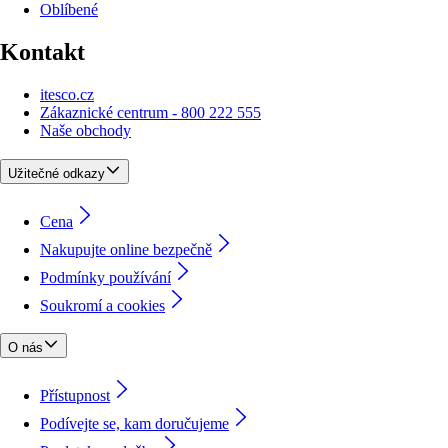
Oblíbené
Kontakt
itesco.cz
Zákaznické centrum - 800 222 555
Naše obchody
Užitečné odkazy
Cena
Nakupujte online bezpečně
Podmínky používání
Soukromí a cookies
O nás
Přístupnost
Podívejte se, kam doručujeme