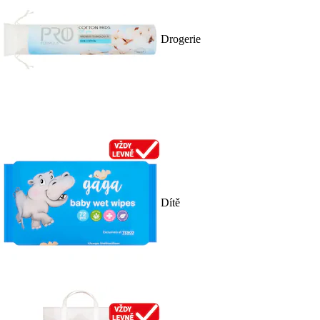
Drogerie
Dítě