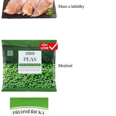
Maso a lahůdky
Mražené