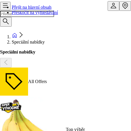
Přejít na hlavní obsah
Přeskočit na vyhledávání
Speciální nabídky
Speciální nabídky
All Offers
Top výběr