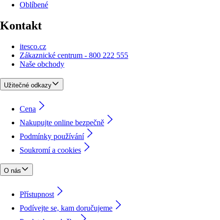
Oblíbené
Kontakt
itesco.cz
Zákaznické centrum - 800 222 555
Naše obchody
Užitečné odkazy
Cena
Nakupujte online bezpečně
Podmínky používání
Soukromí a cookies
O nás
Přístupnost
Podívejte se, kam doručujeme