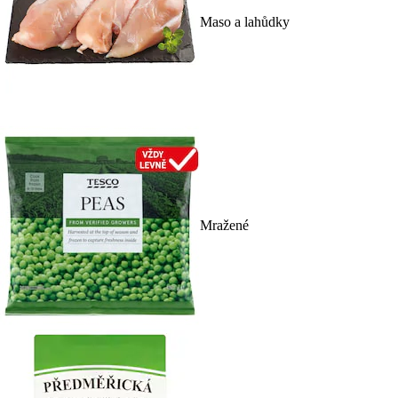
Maso a lahůdky
Mražené