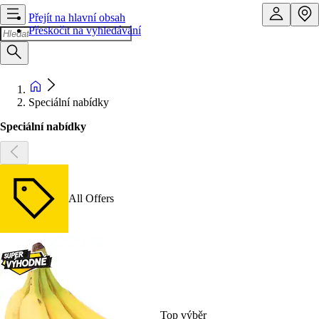
Přejít na hlavní obsah
Přeskočit na vyhledávání
Speciální nabídky
Speciální nabídky
All Offers
Top výběr