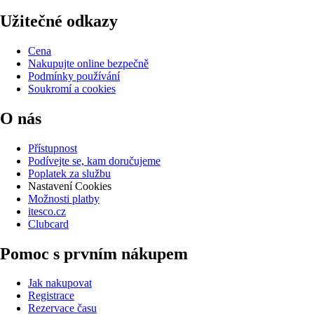
Užitečné odkazy
Cena
Nakupujte online bezpečně
Podmínky používání
Soukromí a cookies
O nás
Přístupnost
Podívejte se, kam doručujeme
Poplatek za službu
Nastavení Cookies
Možnosti platby
itesco.cz
Clubcard
Pomoc s prvním nákupem
Jak nakupovat
Registrace
Rezervace času