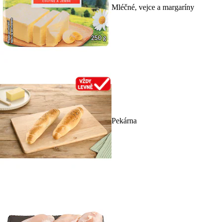
Mléčné, vejce a margaríny
Pekárna