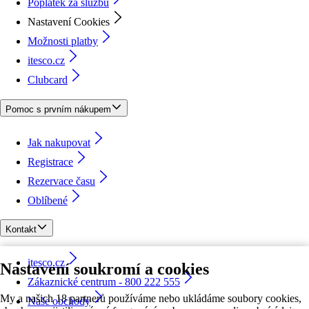
Poplatek za službu
Nastavení Cookies
Možnosti platby
itesco.cz
Clubcard
Pomoc s prvním nákupem
Jak nakupovat
Registrace
Rezervace času
Oblíbené
Kontakt
itesco.cz
Nastavení soukromí a cookies
Zákaznické centrum - 800 222 555
My a našich 18 partnerů používáme nebo ukládáme soubory cookies,
Naše obchody