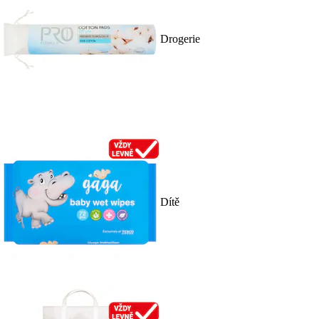
Drogerie
Dítě