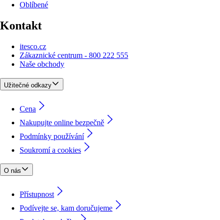
Oblíbené
Kontakt
itesco.cz
Zákaznické centrum - 800 222 555
Naše obchody
Užitečné odkazy
Cena
Nakupujte online bezpečně
Podmínky používání
Soukromí a cookies
O nás
Přístupnost
Podívejte se, kam doručujeme