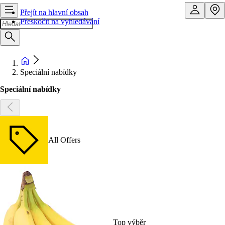
Přejít na hlavní obsah
Přeskočit na vyhledávání
Speciální nabídky
Speciální nabídky
All Offers
Top výběr