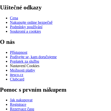
Užitečné odkazy
Cena
Nakupujte online bezpečně
Podmínky používání
Soukromí a cookies
O nás
Přístupnost
Podívejte se, kam doručujeme
Poplatek za službu
Nastavení Cookies
Možnosti platby
itesco.cz
Clubcard
Pomoc s prvním nákupem
Jak nakupovat
Registrace
Rezervace času