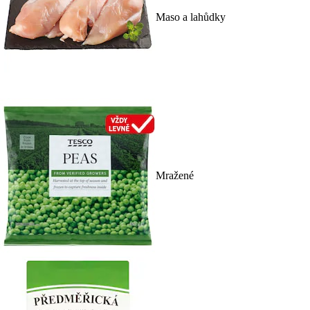
Maso a lahůdky
Mražené