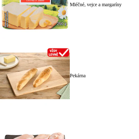
Mléčné, vejce a margaríny
Pekárna