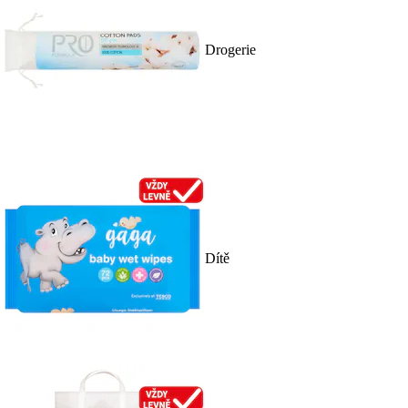
Drogerie
Dítě