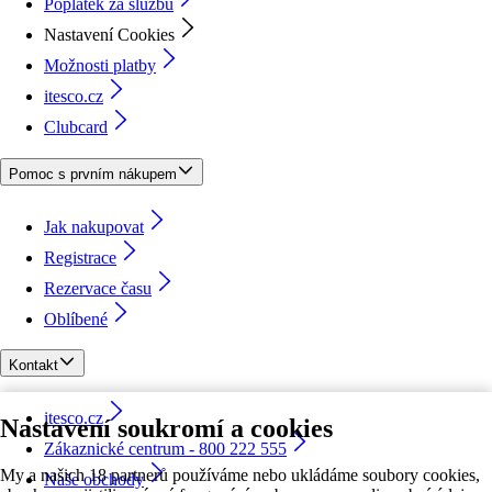
Poplatek za službu
Nastavení Cookies
Možnosti platby
itesco.cz
Clubcard
Pomoc s prvním nákupem
Jak nakupovat
Registrace
Rezervace času
Oblíbené
Kontakt
itesco.cz
Nastavení soukromí a cookies
Zákaznické centrum - 800 222 555
My a našich 18 partnerů používáme nebo ukládáme soubory cookies,
Naše obchody