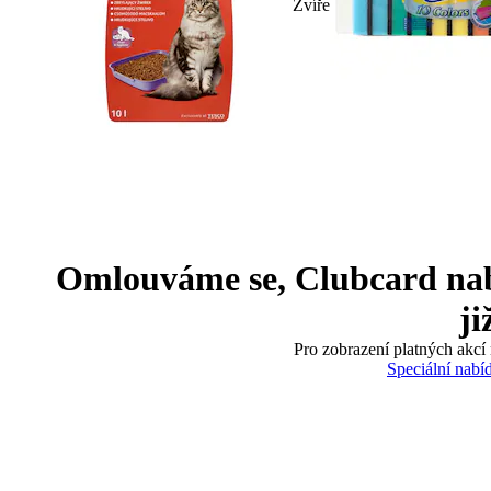
Zvíře
Omlouváme se, Clubcard nabíd
ji
Pro zobrazení platných akcí 
Speciální nabí