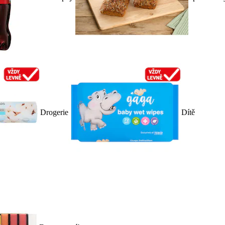
Drogerie
Dítě