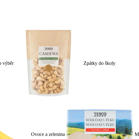
p výběr
Zpátky do školy
Ovoce a zelenina
Ml