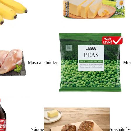
Maso a lahůdky
Mra
Nápoje
Speciální v