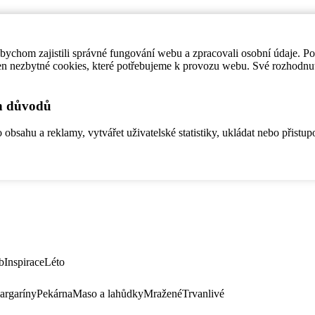
ychom zajistili správné fungování webu a zpracovali osobní údaje. P
en nezbytné cookies, které potřebujeme k provozu webu. Své rozhodnu
ch důvodů
bsahu a reklamy, vytvářet uživatelské statistiky, ukládat nebo přistup
b
Inspirace
Léto
argaríny
Pekárna
Maso a lahůdky
Mražené
Trvanlivé