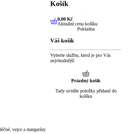
Košík
0,00 Kč
Aktuální cena košíku
0,00 Kč
Aktuální cena košíku
Pokladna
Váš košík
Vyberte službu, která je pro Vás
nejvhodnější
Prázdný košík
Tady uvidíte položky přidané do
košíku
éčné, vejce a margaríny