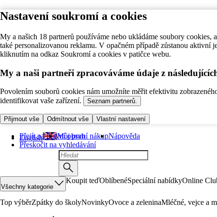
Nastavení soukromí a cookies
My a našich 18 partnerů používáme nebo ukládáme soubory cookies, ab
také personalizovanou reklamu. V opačném případě zůstanou aktivní j
kliknutím na odkaz Soukromí a cookies v patičce webu.
My a naši partneři zpracováváme údaje z následující
Povolením souborů cookies nám umožníte měřit efektivitu zobrazeného o
identifikovat vaše zařízení.
Seznam partnerů.
Přijmout vše
Odmítnout vše
Vlastní nastavení
Přejít na hlavní obsah
Můj první nákup
Nápověda
English
Přeskočit na vyhledávání
Koupit teď
Oblíbené
Speciální nabídky
Online Clu
Všechny kategorie
Top výběr
Zpátky do školy
Novinky
Ovoce a zelenina
Mléčné, vejce a m