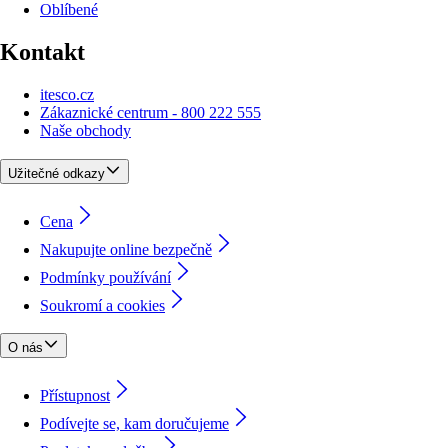
Oblíbené
Kontakt
itesco.cz
Zákaznické centrum - 800 222 555
Naše obchody
Užitečné odkazy
Cena
Nakupujte online bezpečně
Podmínky používání
Soukromí a cookies
O nás
Přístupnost
Podívejte se, kam doručujeme