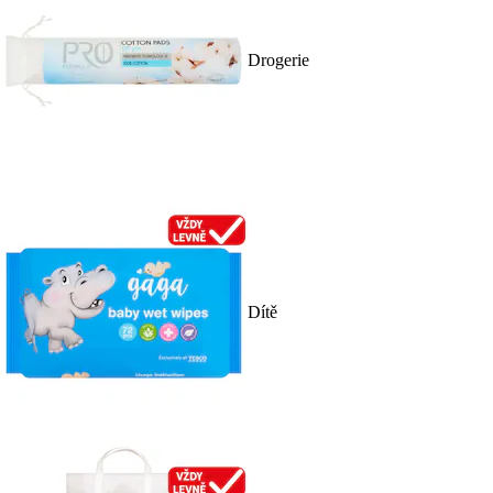
Drogerie
Dítě