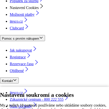
Poplatek za službu
Nastavení Cookies
Možnosti platby
itesco.cz
Clubcard
Pomoc s prvním nákupem
Jak nakupovat
Registrace
Rezervace času
Oblíbené
Kontakt
itesco.cz
Nastavení soukromí a cookies
Zákaznické centrum - 800 222 555
My a našich 18 partnerů používáme nebo ukládáme soubory cookies,
Naše obchody