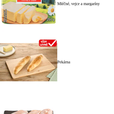
Mléčné, vejce a margaríny
Pekárna