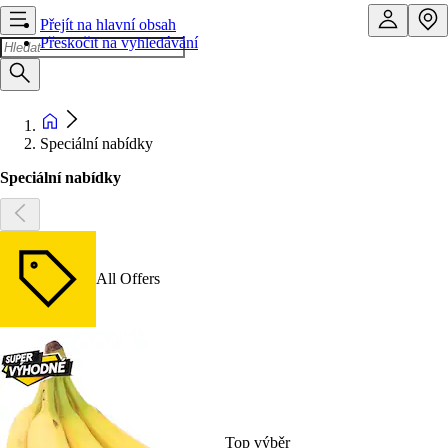
Přejít na hlavní obsah
Přeskočit na vyhledávání
Speciální nabídky
Speciální nabídky
All Offers
Top výběr