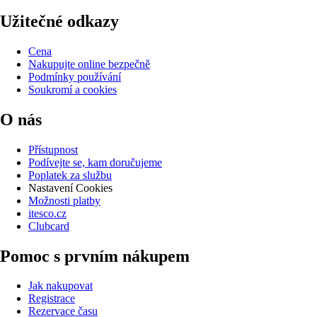
Užitečné odkazy
Cena
Nakupujte online bezpečně
Podmínky používání
Soukromí a cookies
O nás
Přístupnost
Podívejte se, kam doručujeme
Poplatek za službu
Nastavení Cookies
Možnosti platby
itesco.cz
Clubcard
Pomoc s prvním nákupem
Jak nakupovat
Registrace
Rezervace času