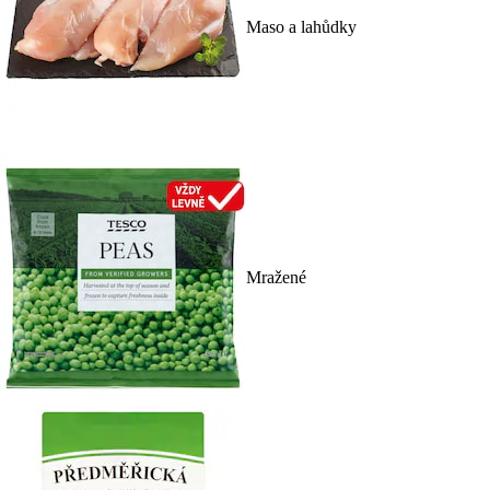
Maso a lahůdky
Mražené