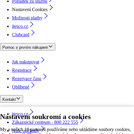
Poplatek za službu
Nastavení Cookies
Možnosti platby
itesco.cz
Clubcard
Pomoc s prvním nákupem
Jak nakupovat
Registrace
Rezervace času
Oblíbené
Kontakt
itesco.cz
Nastavení soukromí a cookies
Zákaznické centrum - 800 222 555
My a našich 18 partnerů používáme nebo ukládáme soubory cookies,
Naše obchody