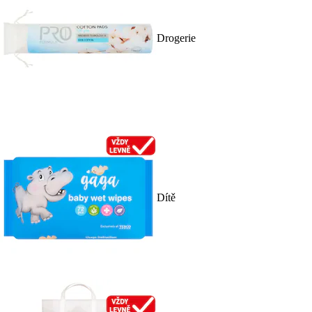
Drogerie
Dítě