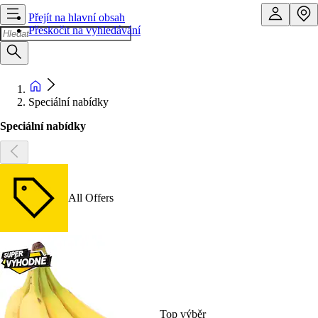
Přejít na hlavní obsah
Přeskočit na vyhledávání
Speciální nabídky
Speciální nabídky
All Offers
Top výběr