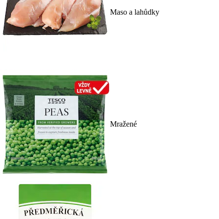
Maso a lahůdky
Mražené