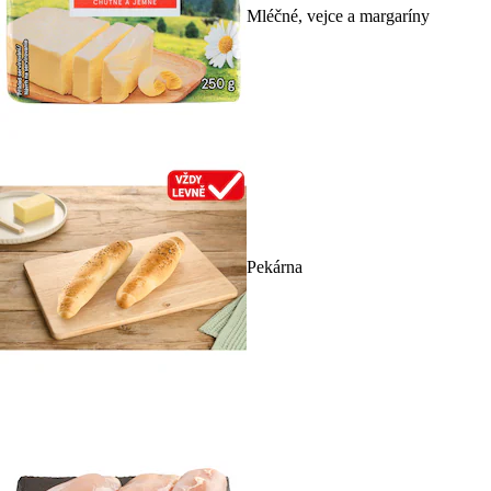
Mléčné, vejce a margaríny
Pekárna