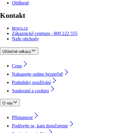
Oblíbené
Kontakt
itesco.cz
Zákaznické centrum - 800 222 555
Naše obchody
Užitečné odkazy
Cena
Nakupujte online bezpečně
Podmínky používání
Soukromí a cookies
O nás
Přístupnost
Podívejte se, kam doručujeme