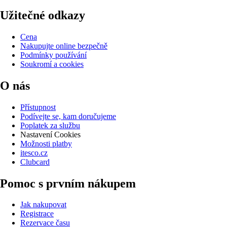
Užitečné odkazy
Cena
Nakupujte online bezpečně
Podmínky používání
Soukromí a cookies
O nás
Přístupnost
Podívejte se, kam doručujeme
Poplatek za službu
Nastavení Cookies
Možnosti platby
itesco.cz
Clubcard
Pomoc s prvním nákupem
Jak nakupovat
Registrace
Rezervace času