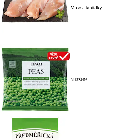
Maso a lahůdky
Mražené