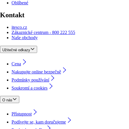
Oblíbené
Kontakt
itesco.cz
Zákaznické centrum - 800 222 555
Naše obchody
Užitečné odkazy
Cena
Nakupujte online bezpečně
Podmínky používání
Soukromí a cookies
O nás
Přístupnost
Podívejte se, kam doručujeme