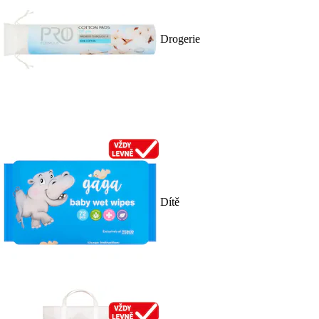
Drogerie
Dítě