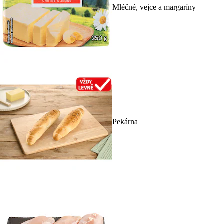
Mléčné, vejce a margaríny
Pekárna