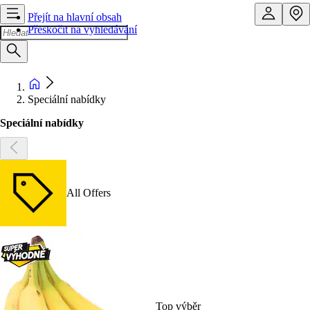
Přejít na hlavní obsah
Přeskočit na vyhledávání
Speciální nabídky
Speciální nabídky
All Offers
Top výběr