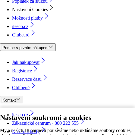
Poplatek za službu
Nastavení Cookies
Možnosti platby
itesco.cz
Clubcard
Pomoc s prvním nákupem
Jak nakupovat
Registrace
Rezervace času
Oblíbené
Kontakt
itesco.cz
Nastavení soukromí a cookies
Zákaznické centrum - 800 222 555
My a našich 18 partnerů používáme nebo ukládáme soubory cookies,
Naše obchody