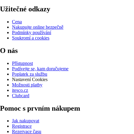
Užitečné odkazy
Cena
Nakupujte online bezpečně
Podmínky používání
Soukromí a cookies
O nás
Přístupnost
Podívejte se, kam doručujeme
Poplatek za službu
Nastavení Cookies
Možnosti platby
itesco.cz
Clubcard
Pomoc s prvním nákupem
Jak nakupovat
Registrace
Rezervace času