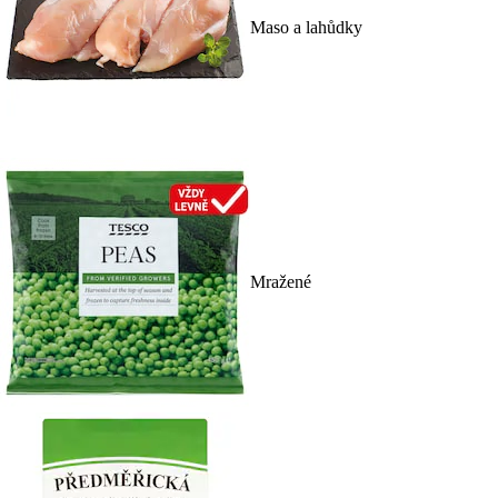
Maso a lahůdky
Mražené