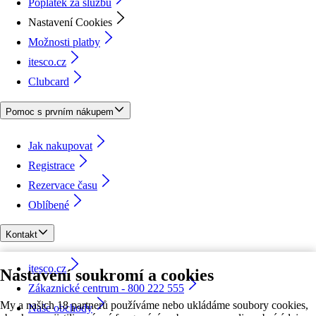
Poplatek za službu
Nastavení Cookies
Možnosti platby
itesco.cz
Clubcard
Pomoc s prvním nákupem
Jak nakupovat
Registrace
Rezervace času
Oblíbené
Kontakt
itesco.cz
Nastavení soukromí a cookies
Zákaznické centrum - 800 222 555
My a našich 18 partnerů používáme nebo ukládáme soubory cookies,
Naše obchody