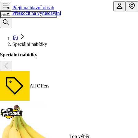
Přejít na hlavní obsah
Přeskočit na vyhledávání
Speciální nabídky
Speciální nabídky
All Offers
Top výběr