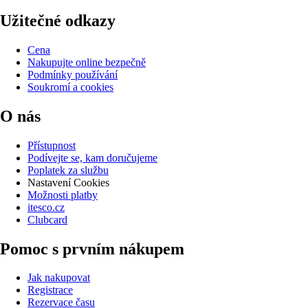
Užitečné odkazy
Cena
Nakupujte online bezpečně
Podmínky používání
Soukromí a cookies
O nás
Přístupnost
Podívejte se, kam doručujeme
Poplatek za službu
Nastavení Cookies
Možnosti platby
itesco.cz
Clubcard
Pomoc s prvním nákupem
Jak nakupovat
Registrace
Rezervace času