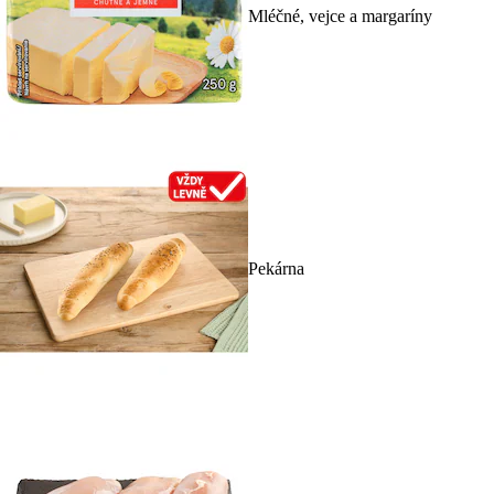
Mléčné, vejce a margaríny
Pekárna