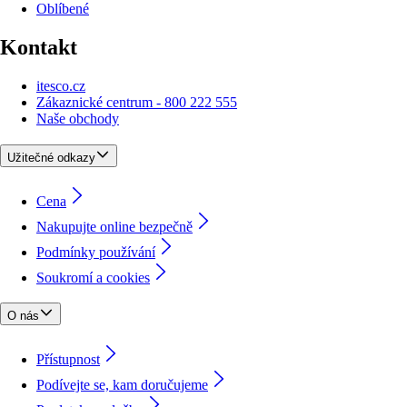
Oblíbené
Kontakt
itesco.cz
Zákaznické centrum - 800 222 555
Naše obchody
Užitečné odkazy
Cena
Nakupujte online bezpečně
Podmínky používání
Soukromí a cookies
O nás
Přístupnost
Podívejte se, kam doručujeme