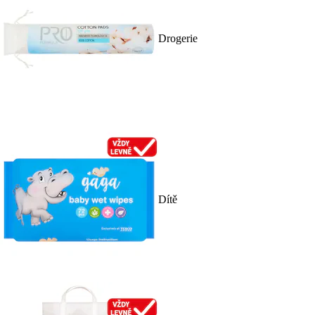
Drogerie
Dítě