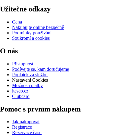
Užitečné odkazy
Cena
Nakupujte online bezpečně
Podmínky používání
Soukromí a cookies
O nás
Přístupnost
Podívejte se, kam doručujeme
Poplatek za službu
Nastavení Cookies
Možnosti platby
itesco.cz
Clubcard
Pomoc s prvním nákupem
Jak nakupovat
Registrace
Rezervace času