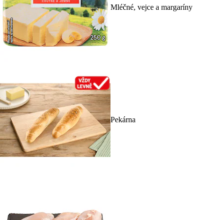
Mléčné, vejce a margaríny
Pekárna