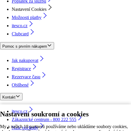
Poplatek za službu
Nastavení Cookies
Možnosti platby
itesco.cz
Clubcard
Pomoc s prvním nákupem
Jak nakupovat
Registrace
Rezervace času
Oblíbené
Kontakt
itesco.cz
Nastavení soukromí a cookies
Zákaznické centrum - 800 222 555
My a našich 18 partnerů používáme nebo ukládáme soubory cookies,
Naše obchody