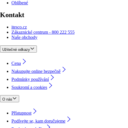
Oblíbené
Kontakt
itesco.cz
Zákaznické centrum - 800 222 555
Naše obchody
Užitečné odkazy
Cena
Nakupujte online bezpečně
Podmínky používání
Soukromí a cookies
O nás
Přístupnost
Podívejte se, kam doručujeme