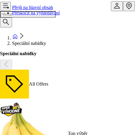
Přejít na hlavní obsah
Přeskočit na vyhledávání
Speciální nabídky
Speciální nabídky
All Offers
Top výběr