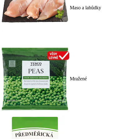
Maso a lahůdky
Mražené