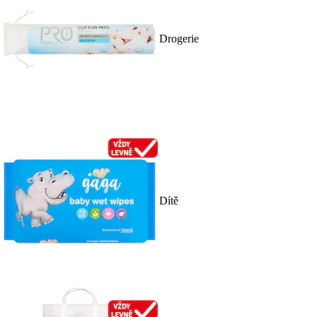
Drogerie
Dítě