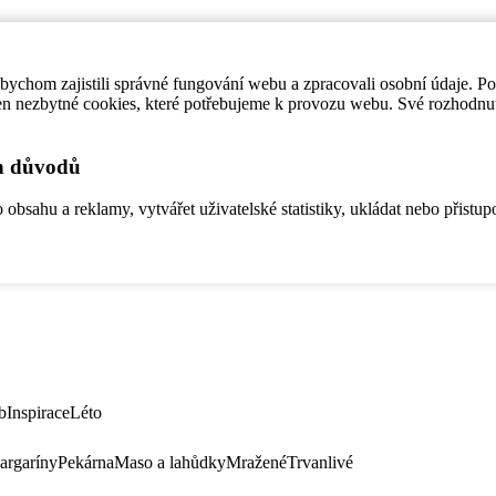
ychom zajistili správné fungování webu a zpracovali osobní údaje. P
en nezbytné cookies, které potřebujeme k provozu webu. Své rozhodnu
ch důvodů
bsahu a reklamy, vytvářet uživatelské statistiky, ukládat nebo přistup
b
Inspirace
Léto
argaríny
Pekárna
Maso a lahůdky
Mražené
Trvanlivé