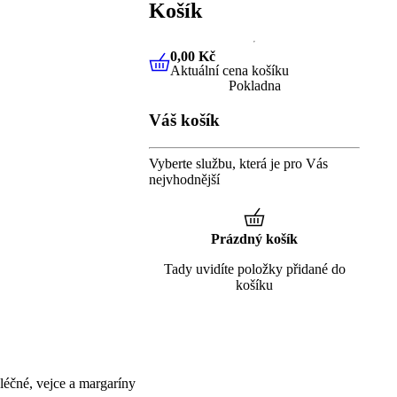
Košík
0,00 Kč
Aktuální cena košíku
0,00 Kč
Aktuální cena košíku
Pokladna
Váš košík
Vyberte službu, která je pro Vás
nejvhodnější
Prázdný košík
Tady uvidíte položky přidané do
košíku
éčné, vejce a margaríny