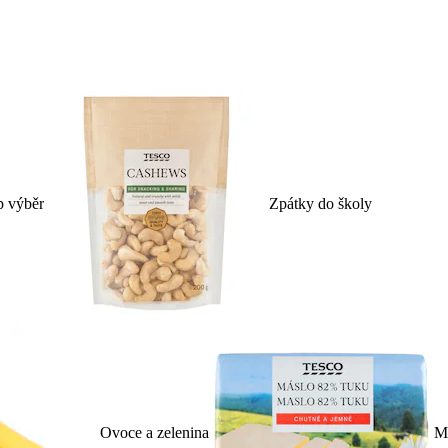
p výběr
Zpátky do školy
Ovoce a zelenina
Ml