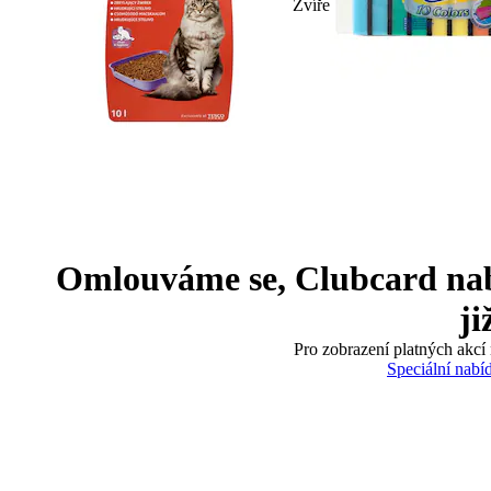
Zvíře
Omlouváme se, Clubcard nabíd
ji
Pro zobrazení platných akcí 
Speciální nabí