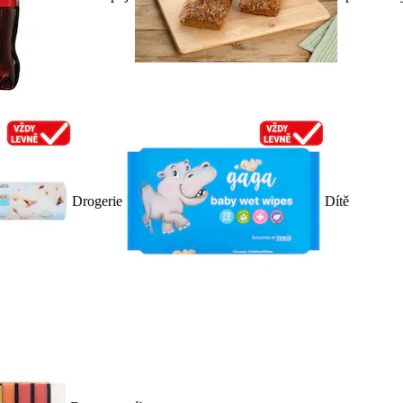
Drogerie
Dítě