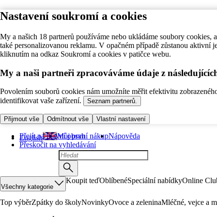
Nastavení soukromí a cookies
My a našich 18 partnerů používáme nebo ukládáme soubory cookies, ab
také personalizovanou reklamu. V opačném případě zůstanou aktivní j
kliknutím na odkaz Soukromí a cookies v patičce webu.
My a naši partneři zpracováváme údaje z následující
Povolením souborů cookies nám umožníte měřit efektivitu zobrazeného o
identifikovat vaše zařízení.
Seznam partnerů.
Přijmout vše
Odmítnout vše
Vlastní nastavení
Přejít na hlavní obsah
Můj první nákup
Nápověda
English
Přeskočit na vyhledávání
Koupit teď
Oblíbené
Speciální nabídky
Online Clu
Všechny kategorie
Top výběr
Zpátky do školy
Novinky
Ovoce a zelenina
Mléčné, vejce a m