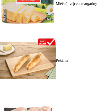
Mléčné, vejce a margaríny
Pekárna