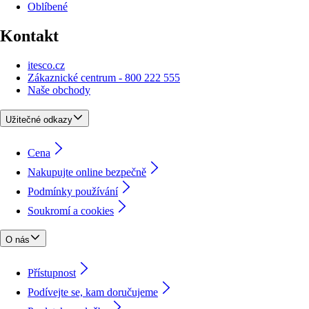
Oblíbené
Kontakt
itesco.cz
Zákaznické centrum - 800 222 555
Naše obchody
Užitečné odkazy
Cena
Nakupujte online bezpečně
Podmínky používání
Soukromí a cookies
O nás
Přístupnost
Podívejte se, kam doručujeme