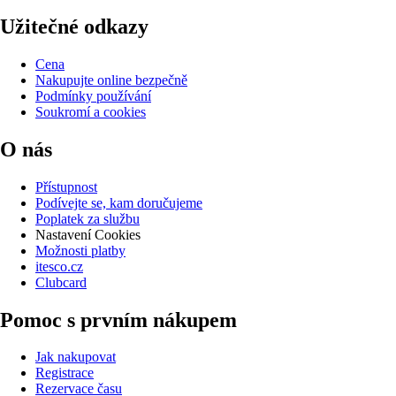
Užitečné odkazy
Cena
Nakupujte online bezpečně
Podmínky používání
Soukromí a cookies
O nás
Přístupnost
Podívejte se, kam doručujeme
Poplatek za službu
Nastavení Cookies
Možnosti platby
itesco.cz
Clubcard
Pomoc s prvním nákupem
Jak nakupovat
Registrace
Rezervace času