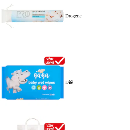
Drogerie
Dítě