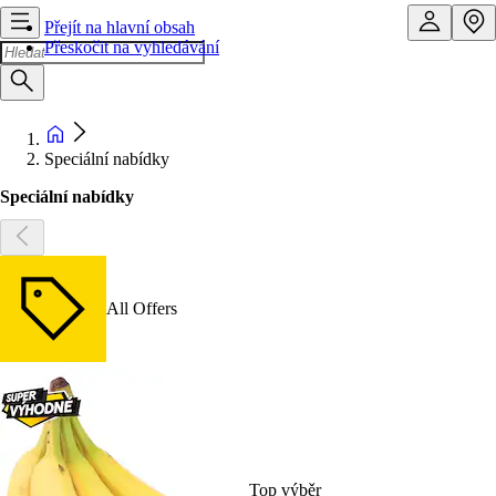
Přejít na hlavní obsah
Přeskočit na vyhledávání
Speciální nabídky
Speciální nabídky
All Offers
Top výběr