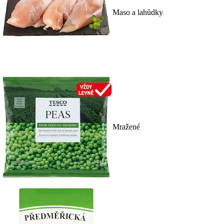
Maso a lahůdky
Mražené