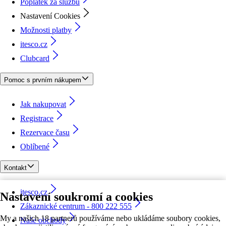
Poplatek za službu
Nastavení Cookies
Možnosti platby
itesco.cz
Clubcard
Pomoc s prvním nákupem
Jak nakupovat
Registrace
Rezervace času
Oblíbené
Kontakt
itesco.cz
Nastavení soukromí a cookies
Zákaznické centrum - 800 222 555
My a našich 18 partnerů používáme nebo ukládáme soubory cookies,
Naše obchody