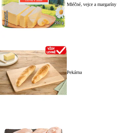
Mléčné, vejce a margaríny
Pekárna