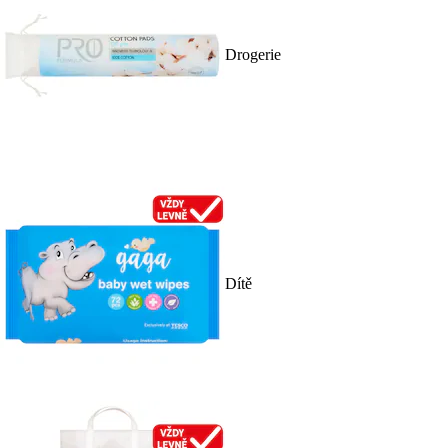
Drogerie
Dítě