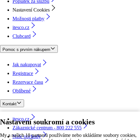
Poplatek za službu
Nastavení Cookies
Možnosti platby
itesco.cz
Clubcard
Pomoc s prvním nákupem
Jak nakupovat
Registrace
Rezervace času
Oblíbené
Kontakt
itesco.cz
Nastavení soukromí a cookies
Zákaznické centrum - 800 222 555
My a našich 18 partnerů používáme nebo ukládáme soubory cookies,
Naše obchody