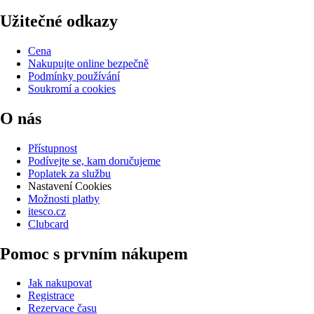
Užitečné odkazy
Cena
Nakupujte online bezpečně
Podmínky používání
Soukromí a cookies
O nás
Přístupnost
Podívejte se, kam doručujeme
Poplatek za službu
Nastavení Cookies
Možnosti platby
itesco.cz
Clubcard
Pomoc s prvním nákupem
Jak nakupovat
Registrace
Rezervace času