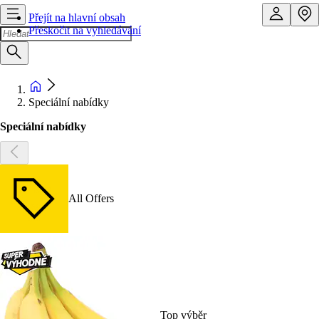
Přejít na hlavní obsah
Přeskočit na vyhledávání
Speciální nabídky
Speciální nabídky
All Offers
Top výběr