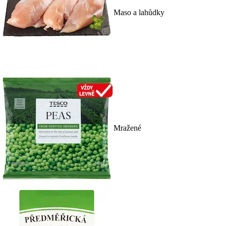
Maso a lahůdky
Mražené