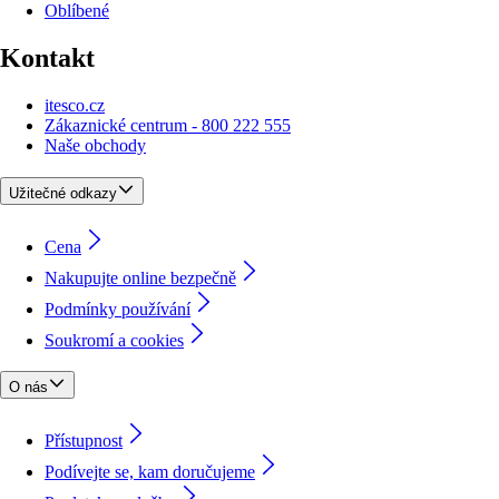
Oblíbené
Kontakt
itesco.cz
Zákaznické centrum - 800 222 555
Naše obchody
Užitečné odkazy
Cena
Nakupujte online bezpečně
Podmínky používání
Soukromí a cookies
O nás
Přístupnost
Podívejte se, kam doručujeme