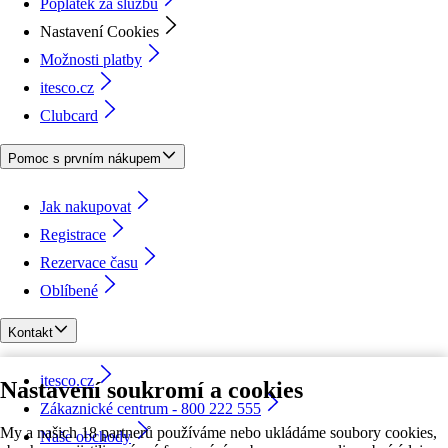
Poplatek za službu
Nastavení Cookies
Možnosti platby
itesco.cz
Clubcard
Pomoc s prvním nákupem
Jak nakupovat
Registrace
Rezervace času
Oblíbené
Kontakt
itesco.cz
Nastavení soukromí a cookies
Zákaznické centrum - 800 222 555
My a našich 18 partnerů používáme nebo ukládáme soubory cookies,
Naše obchody