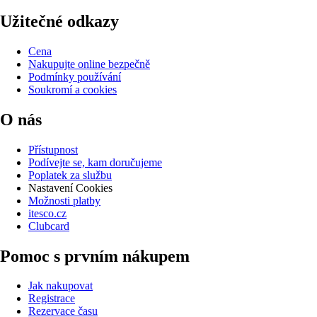
Užitečné odkazy
Cena
Nakupujte online bezpečně
Podmínky používání
Soukromí a cookies
O nás
Přístupnost
Podívejte se, kam doručujeme
Poplatek za službu
Nastavení Cookies
Možnosti platby
itesco.cz
Clubcard
Pomoc s prvním nákupem
Jak nakupovat
Registrace
Rezervace času