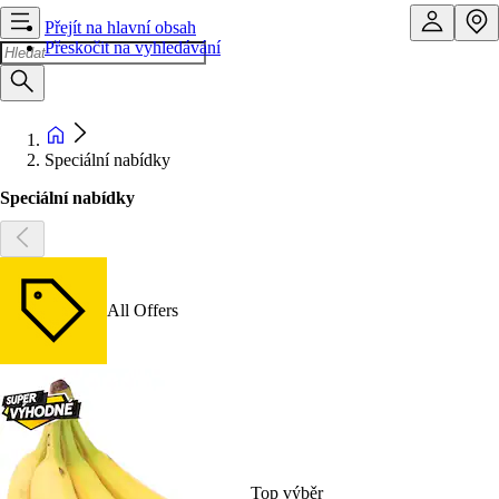
Přejít na hlavní obsah
Přeskočit na vyhledávání
Speciální nabídky
Speciální nabídky
All Offers
Top výběr