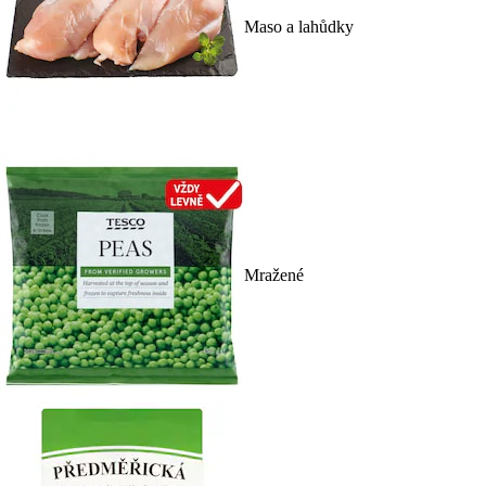
Maso a lahůdky
Mražené