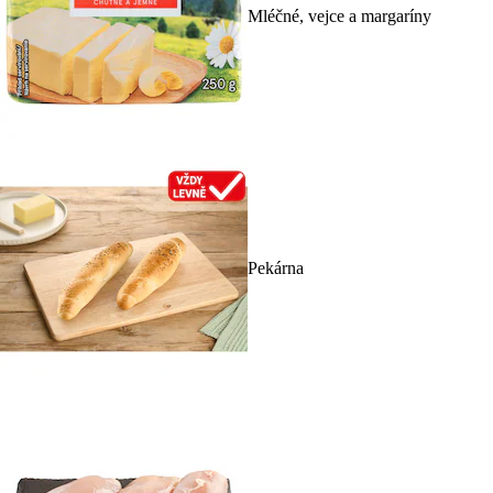
Mléčné, vejce a margaríny
Pekárna