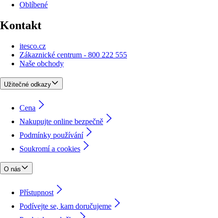
Oblíbené
Kontakt
itesco.cz
Zákaznické centrum - 800 222 555
Naše obchody
Užitečné odkazy
Cena
Nakupujte online bezpečně
Podmínky používání
Soukromí a cookies
O nás
Přístupnost
Podívejte se, kam doručujeme