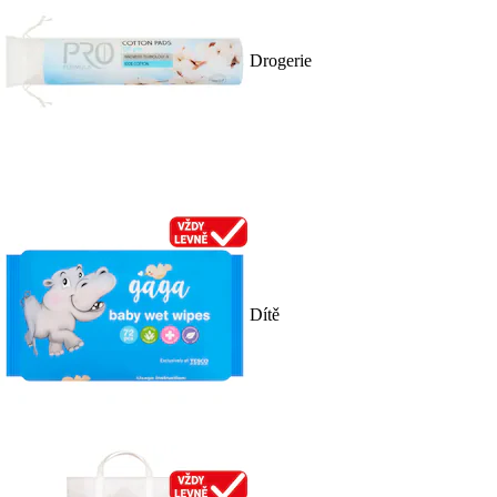
Drogerie
Dítě