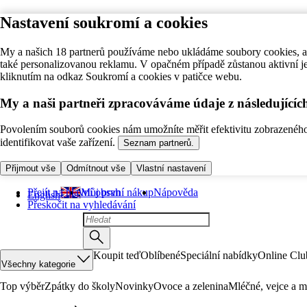
Nastavení soukromí a cookies
My a našich 18 partnerů používáme nebo ukládáme soubory cookies, ab
také personalizovanou reklamu. V opačném případě zůstanou aktivní j
kliknutím na odkaz Soukromí a cookies v patičce webu.
My a naši partneři zpracováváme údaje z následující
Povolením souborů cookies nám umožníte měřit efektivitu zobrazeného o
identifikovat vaše zařízení.
Seznam partnerů.
Přijmout vše
Odmítnout vše
Vlastní nastavení
Přejít na hlavní obsah
Můj první nákup
Nápověda
English
Přeskočit na vyhledávání
Koupit teď
Oblíbené
Speciální nabídky
Online Clu
Všechny kategorie
Top výběr
Zpátky do školy
Novinky
Ovoce a zelenina
Mléčné, vejce a m