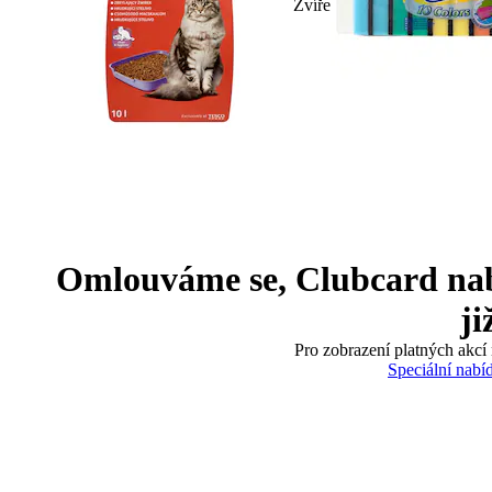
Zvíře
Omlouváme se, Clubcard nabíd
ji
Pro zobrazení platných akcí 
Speciální nabí