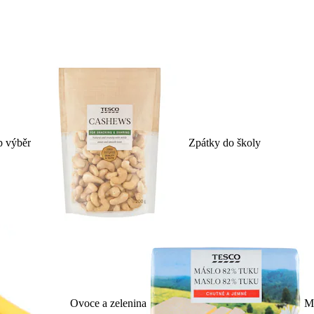
p výběr
Zpátky do školy
Ovoce a zelenina
Ml