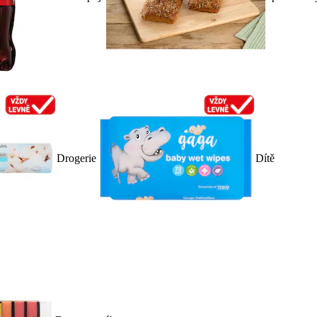
Drogerie
Dítě