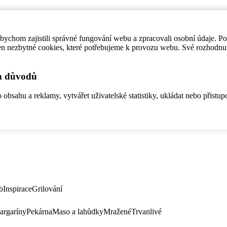
ychom zajistili správné fungování webu a zpracovali osobní údaje. P
en nezbytné cookies, které potřebujeme k provozu webu. Své rozhodnu
ch důvodů
bsahu a reklamy, vytvářet uživatelské statistiky, ukládat nebo přistup
b
Inspirace
Grilování
argaríny
Pekárna
Maso a lahůdky
Mražené
Trvanlivé