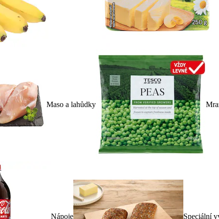
Maso a lahůdky
Mra
Nápoje
Speciální v