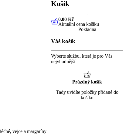
Košík
0,00 Kč
Aktuální cena košíku
0,00 Kč
Aktuální cena košíku
Pokladna
Váš košík
Vyberte službu, která je pro Vás
nejvhodnější
Prázdný košík
Tady uvidíte položky přidané do
košíku
éčné, vejce a margaríny