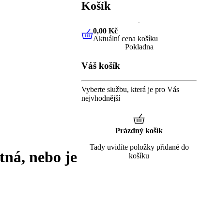
Košík
0,00 Kč
Aktuální cena košíku
0,00 Kč
Aktuální cena košíku
Pokladna
Váš košík
Vyberte službu, která je pro Vás
nejvhodnější
Prázdný košík
Tady uvidíte položky přidané do
tná, nebo je
košíku