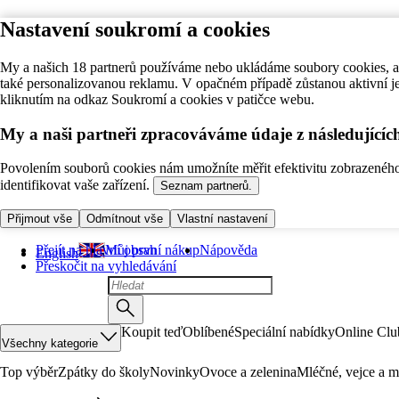
Nastavení soukromí a cookies
My a našich 18 partnerů používáme nebo ukládáme soubory cookies, ab
také personalizovanou reklamu. V opačném případě zůstanou aktivní j
kliknutím na odkaz Soukromí a cookies v patičce webu.
My a naši partneři zpracováváme údaje z následující
Povolením souborů cookies nám umožníte měřit efektivitu zobrazeného o
identifikovat vaše zařízení.
Seznam partnerů.
Přijmout vše
Odmítnout vše
Vlastní nastavení
Přejít na hlavní obsah
Můj první nákup
Nápověda
English
Přeskočit na vyhledávání
Koupit teď
Oblíbené
Speciální nabídky
Online Clu
Všechny kategorie
Top výběr
Zpátky do školy
Novinky
Ovoce a zelenina
Mléčné, vejce a m