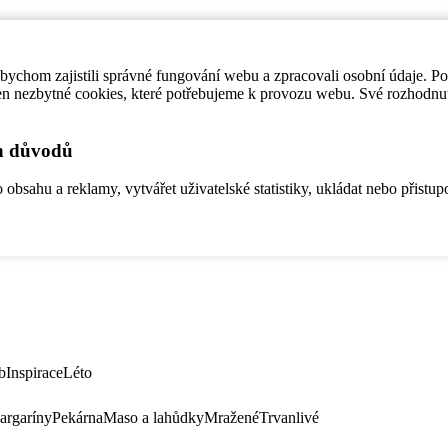
ychom zajistili správné fungování webu a zpracovali osobní údaje. P
en nezbytné cookies, které potřebujeme k provozu webu. Své rozhodnu
ch důvodů
bsahu a reklamy, vytvářet uživatelské statistiky, ukládat nebo přistup
b
Inspirace
Léto
argaríny
Pekárna
Maso a lahůdky
Mražené
Trvanlivé