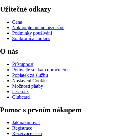
Užitečné odkazy
Cena
Nakupujte online bezpečně
Podmínky používání
Soukromí a cookies
O nás
Přístupnost
Podívejte se, kam doručujeme
Poplatek za službu
Nastavení Cookies
Možnosti platby
itesco.cz
Clubcard
Pomoc s prvním nákupem
Jak nakupovat
Registrace
Rezervace času