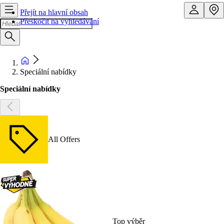
Přejít na hlavní obsah
Přeskočit na vyhledávání
Speciální nabídky
Speciální nabídky
All Offers
Top výběr