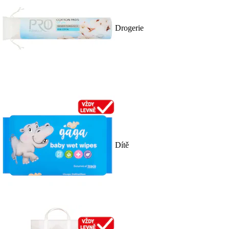
Drogerie
Dítě