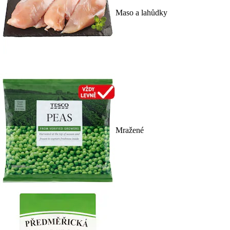
Maso a lahůdky
Mražené