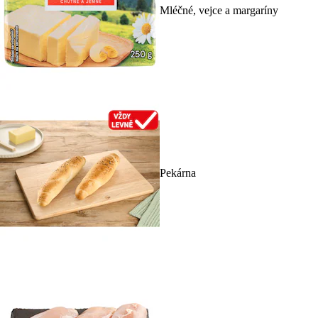
Mléčné, vejce a margaríny
Pekárna