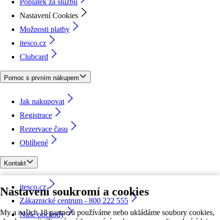
Poplatek za službu
Nastavení Cookies
Možnosti platby
itesco.cz
Clubcard
Pomoc s prvním nákupem
Jak nakupovat
Registrace
Rezervace času
Oblíbené
Kontakt
itesco.cz
Nastavení soukromí a cookies
Zákaznické centrum - 800 222 555
My a našich 18 partnerů používáme nebo ukládáme soubory cookies,
Naše obchody