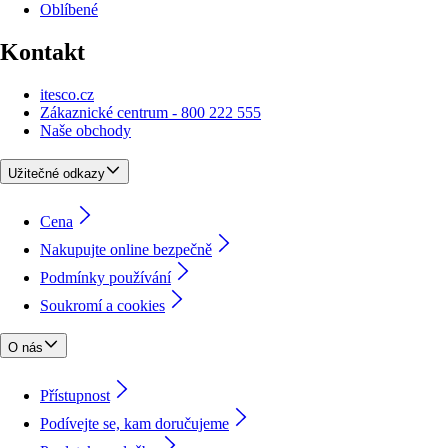
Oblíbené
Kontakt
itesco.cz
Zákaznické centrum - 800 222 555
Naše obchody
Užitečné odkazy
Cena
Nakupujte online bezpečně
Podmínky používání
Soukromí a cookies
O nás
Přístupnost
Podívejte se, kam doručujeme