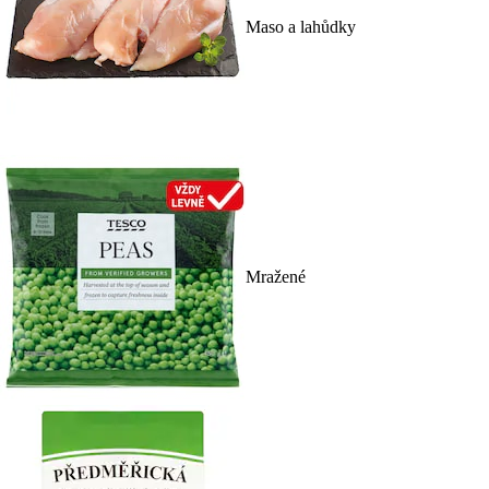
Maso a lahůdky
Mražené