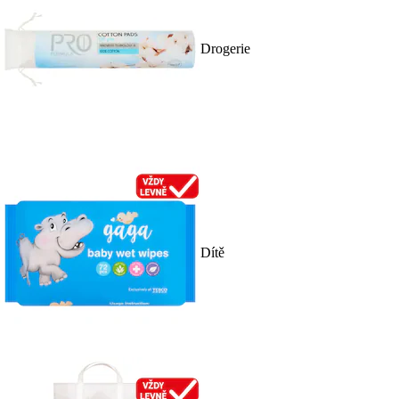
Drogerie
Dítě