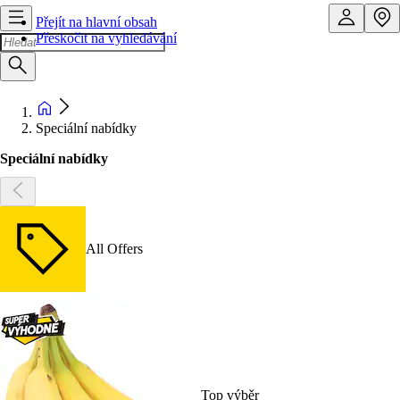
Přejít na hlavní obsah
Přeskočit na vyhledávání
Speciální nabídky
Speciální nabídky
All Offers
Top výběr