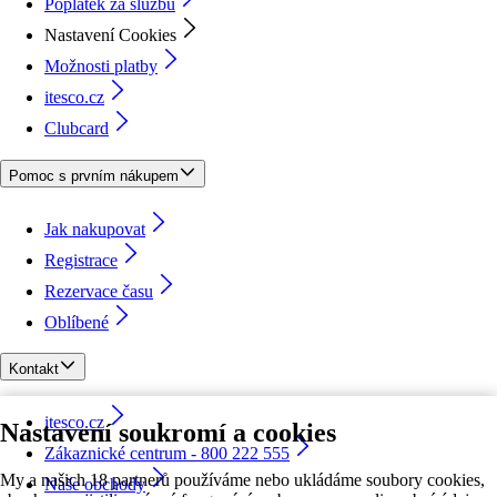
Poplatek za službu
Nastavení Cookies
Možnosti platby
itesco.cz
Clubcard
Pomoc s prvním nákupem
Jak nakupovat
Registrace
Rezervace času
Oblíbené
Kontakt
itesco.cz
Nastavení soukromí a cookies
Zákaznické centrum - 800 222 555
My a našich 18 partnerů používáme nebo ukládáme soubory cookies,
Naše obchody