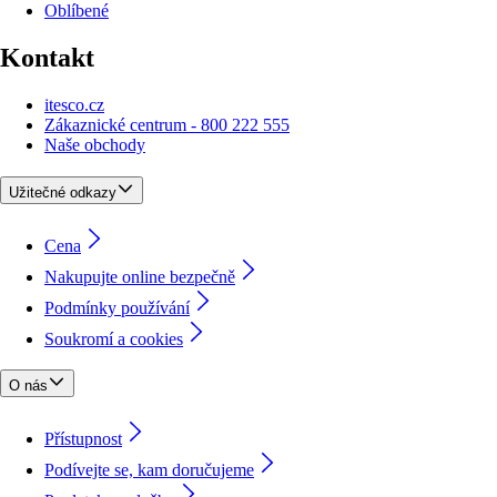
Oblíbené
Kontakt
itesco.cz
Zákaznické centrum - 800 222 555
Naše obchody
Užitečné odkazy
Cena
Nakupujte online bezpečně
Podmínky používání
Soukromí a cookies
O nás
Přístupnost
Podívejte se, kam doručujeme