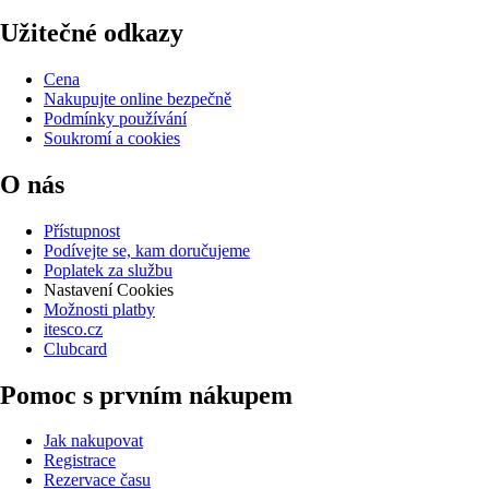
Užitečné odkazy
Cena
Nakupujte online bezpečně
Podmínky používání
Soukromí a cookies
O nás
Přístupnost
Podívejte se, kam doručujeme
Poplatek za službu
Nastavení Cookies
Možnosti platby
itesco.cz
Clubcard
Pomoc s prvním nákupem
Jak nakupovat
Registrace
Rezervace času