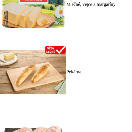
Mléčné, vejce a margaríny
Pekárna