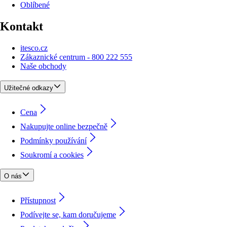
Oblíbené
Kontakt
itesco.cz
Zákaznické centrum - 800 222 555
Naše obchody
Užitečné odkazy
Cena
Nakupujte online bezpečně
Podmínky používání
Soukromí a cookies
O nás
Přístupnost
Podívejte se, kam doručujeme