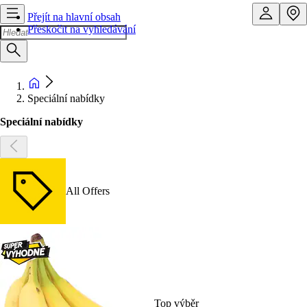
Přejít na hlavní obsah
Přeskočit na vyhledávání
Speciální nabídky
Speciální nabídky
All Offers
Top výběr