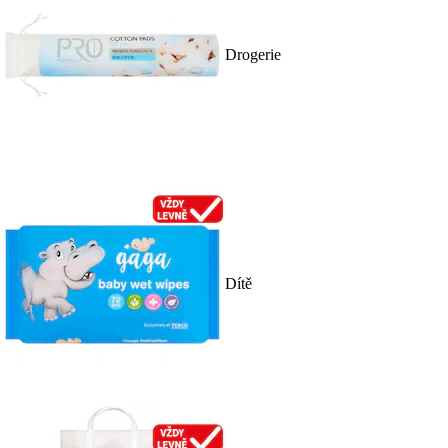
Drogerie
Dítě