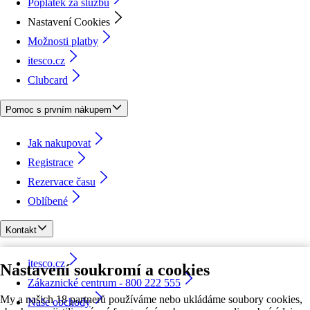
Poplatek za službu
Nastavení Cookies
Možnosti platby
itesco.cz
Clubcard
Pomoc s prvním nákupem
Jak nakupovat
Registrace
Rezervace času
Oblíbené
Kontakt
itesco.cz
Nastavení soukromí a cookies
Zákaznické centrum - 800 222 555
My a našich 18 partnerů používáme nebo ukládáme soubory cookies,
Naše obchody