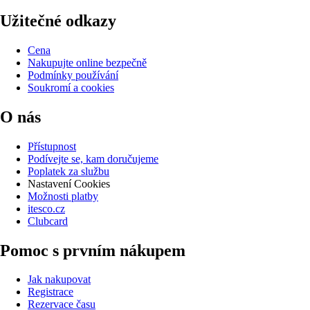
Užitečné odkazy
Cena
Nakupujte online bezpečně
Podmínky používání
Soukromí a cookies
O nás
Přístupnost
Podívejte se, kam doručujeme
Poplatek za službu
Nastavení Cookies
Možnosti platby
itesco.cz
Clubcard
Pomoc s prvním nákupem
Jak nakupovat
Registrace
Rezervace času