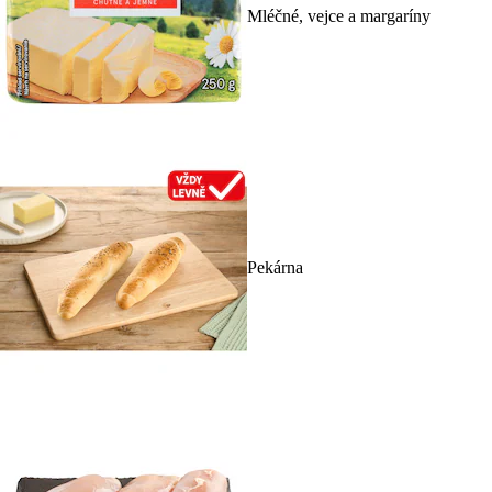
Mléčné, vejce a margaríny
Pekárna