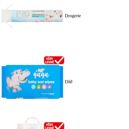
Drogerie
Dítě