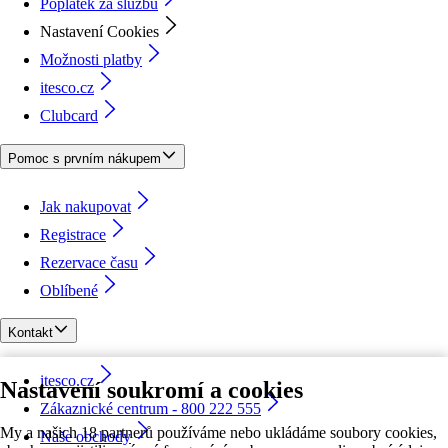
Poplatek za službu
Nastavení Cookies
Možnosti platby
itesco.cz
Clubcard
Pomoc s prvním nákupem
Jak nakupovat
Registrace
Rezervace času
Oblíbené
Kontakt
itesco.cz
Nastavení soukromí a cookies
Zákaznické centrum - 800 222 555
My a našich 18 partnerů používáme nebo ukládáme soubory cookies,
Naše obchody