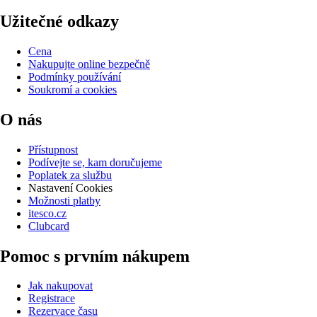
Užitečné odkazy
Cena
Nakupujte online bezpečně
Podmínky používání
Soukromí a cookies
O nás
Přístupnost
Podívejte se, kam doručujeme
Poplatek za službu
Nastavení Cookies
Možnosti platby
itesco.cz
Clubcard
Pomoc s prvním nákupem
Jak nakupovat
Registrace
Rezervace času