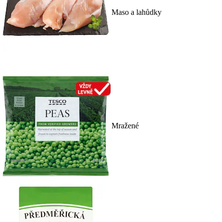
Maso a lahůdky
Mražené