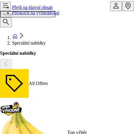
Přejít na hlavní obsah
Přeskočit na vyhledávání
Speciální nabídky
Speciální nabídky
All Offers
Top výběr