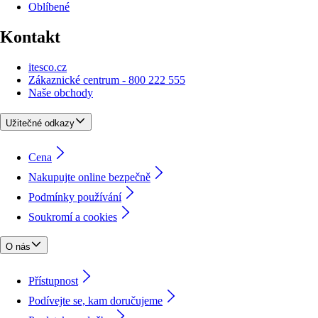
Oblíbené
Kontakt
itesco.cz
Zákaznické centrum - 800 222 555
Naše obchody
Užitečné odkazy
Cena
Nakupujte online bezpečně
Podmínky používání
Soukromí a cookies
O nás
Přístupnost
Podívejte se, kam doručujeme