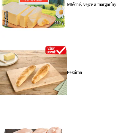
Mléčné, vejce a margaríny
Pekárna