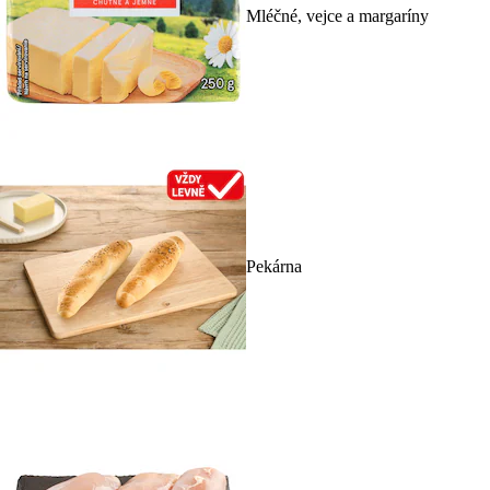
Mléčné, vejce a margaríny
Pekárna