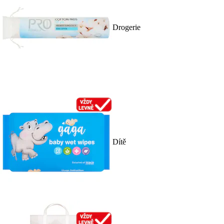
Drogerie
Dítě