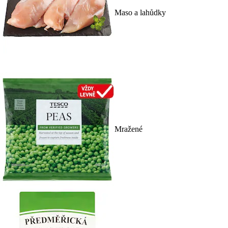
Maso a lahůdky
Mražené