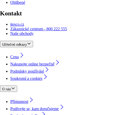
Oblíbené
Kontakt
itesco.cz
Zákaznické centrum - 800 222 555
Naše obchody
Užitečné odkazy
Cena
Nakupujte online bezpečně
Podmínky používání
Soukromí a cookies
O nás
Přístupnost
Podívejte se, kam doručujeme