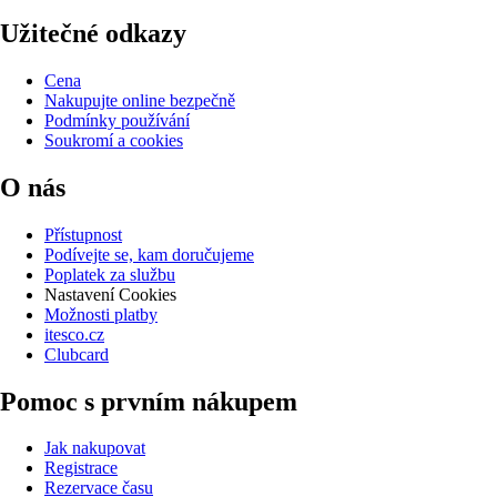
Užitečné odkazy
Cena
Nakupujte online bezpečně
Podmínky používání
Soukromí a cookies
O nás
Přístupnost
Podívejte se, kam doručujeme
Poplatek za službu
Nastavení Cookies
Možnosti platby
itesco.cz
Clubcard
Pomoc s prvním nákupem
Jak nakupovat
Registrace
Rezervace času