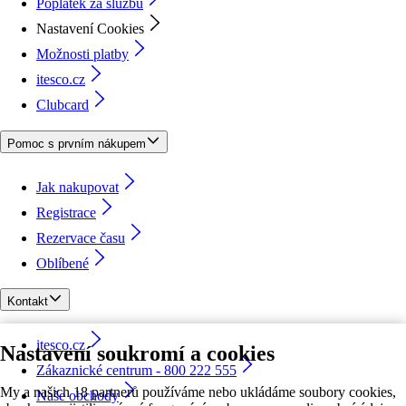
Poplatek za službu
Nastavení Cookies
Možnosti platby
itesco.cz
Clubcard
Pomoc s prvním nákupem
Jak nakupovat
Registrace
Rezervace času
Oblíbené
Kontakt
itesco.cz
Nastavení soukromí a cookies
Zákaznické centrum - 800 222 555
My a našich 18 partnerů používáme nebo ukládáme soubory cookies,
Naše obchody