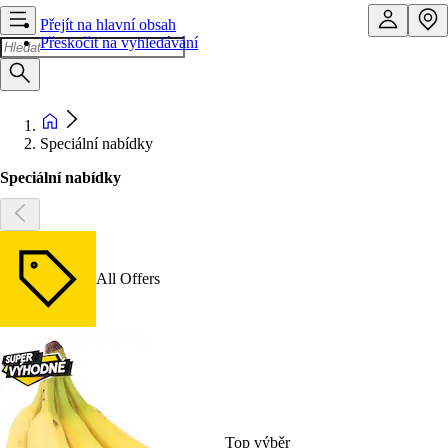
Přejít na hlavní obsah
Přeskočit na vyhledávání
Speciální nabídky
Speciální nabídky
All Offers
Top výběr