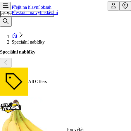
Přejít na hlavní obsah
Přeskočit na vyhledávání
Speciální nabídky
Speciální nabídky
All Offers
Top výběr