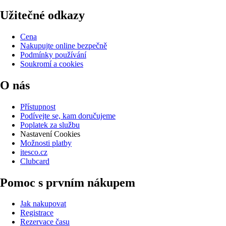
Užitečné odkazy
Cena
Nakupujte online bezpečně
Podmínky používání
Soukromí a cookies
O nás
Přístupnost
Podívejte se, kam doručujeme
Poplatek za službu
Nastavení Cookies
Možnosti platby
itesco.cz
Clubcard
Pomoc s prvním nákupem
Jak nakupovat
Registrace
Rezervace času