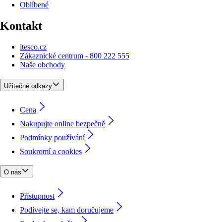
Oblíbené
Kontakt
itesco.cz
Zákaznické centrum - 800 222 555
Naše obchody
Užitečné odkazy
Cena
Nakupujte online bezpečně
Podmínky používání
Soukromí a cookies
O nás
Přístupnost
Podívejte se, kam doručujeme