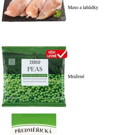
Maso a lahůdky
Mražené