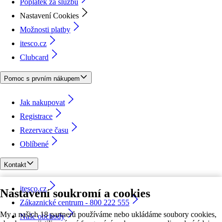
Poplatek za službu
Nastavení Cookies
Možnosti platby
itesco.cz
Clubcard
Pomoc s prvním nákupem
Jak nakupovat
Registrace
Rezervace času
Oblíbené
Kontakt
itesco.cz
Nastavení soukromí a cookies
Zákaznické centrum - 800 222 555
My a našich 18 partnerů používáme nebo ukládáme soubory cookies,
Naše obchody