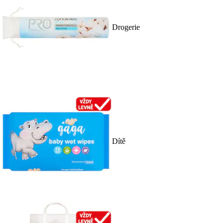
Drogerie
Dítě