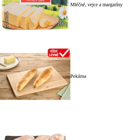
Mléčné, vejce a margaríny
Pekárna