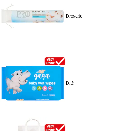
Drogerie
Dítě