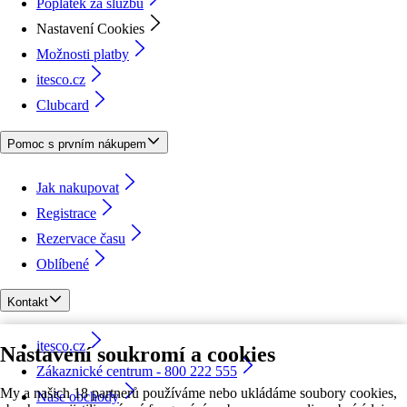
Poplatek za službu
Nastavení Cookies
Možnosti platby
itesco.cz
Clubcard
Pomoc s prvním nákupem
Jak nakupovat
Registrace
Rezervace času
Oblíbené
Kontakt
itesco.cz
Nastavení soukromí a cookies
Zákaznické centrum - 800 222 555
My a našich 18 partnerů používáme nebo ukládáme soubory cookies,
Naše obchody