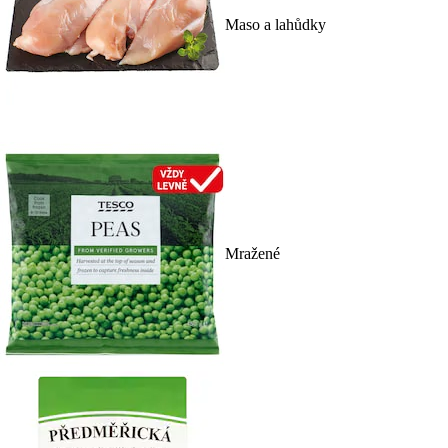
Maso a lahůdky
Mražené