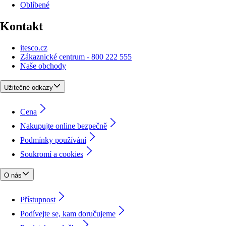
Oblíbené
Kontakt
itesco.cz
Zákaznické centrum - 800 222 555
Naše obchody
Užitečné odkazy
Cena
Nakupujte online bezpečně
Podmínky používání
Soukromí a cookies
O nás
Přístupnost
Podívejte se, kam doručujeme