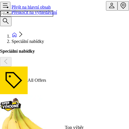
Přejít na hlavní obsah
Přeskočit na vyhledávání
Speciální nabídky
Speciální nabídky
All Offers
Top výběr