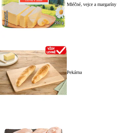
Mléčné, vejce a margaríny
Pekárna