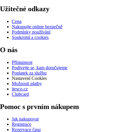
Užitečné odkazy
Cena
Nakupujte online bezpečně
Podmínky používání
Soukromí a cookies
O nás
Přístupnost
Podívejte se, kam doručujeme
Poplatek za službu
Nastavení Cookies
Možnosti platby
itesco.cz
Clubcard
Pomoc s prvním nákupem
Jak nakupovat
Registrace
Rezervace času