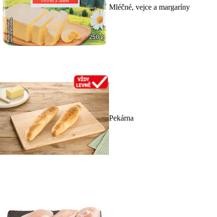
Mléčné, vejce a margaríny
Pekárna