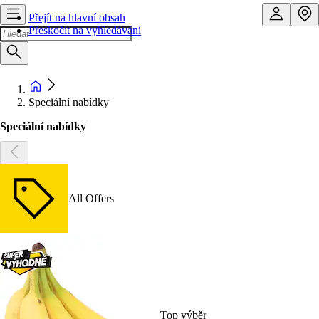
Přejít na hlavní obsah
Přeskočit na vyhledávání
Speciální nabídky
Speciální nabídky
All Offers
Top výběr