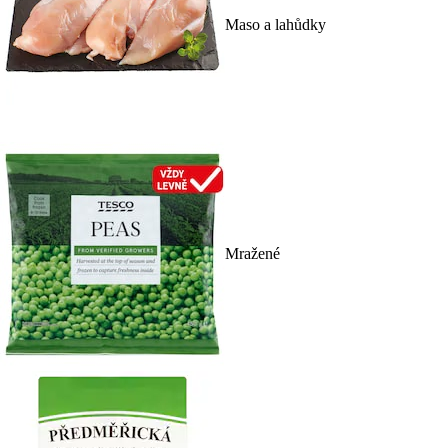
Maso a lahůdky
Mražené