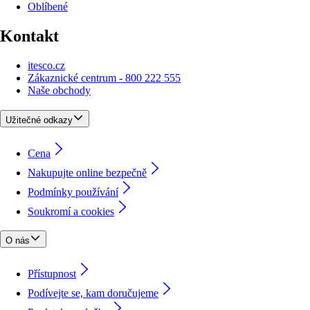
Oblíbené
Kontakt
itesco.cz
Zákaznické centrum - 800 222 555
Naše obchody
Užitečné odkazy
Cena
Nakupujte online bezpečně
Podmínky používání
Soukromí a cookies
O nás
Přístupnost
Podívejte se, kam doručujeme