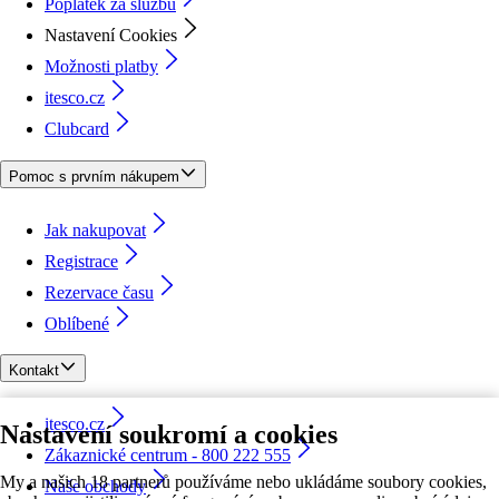
Poplatek za službu
Nastavení Cookies
Možnosti platby
itesco.cz
Clubcard
Pomoc s prvním nákupem
Jak nakupovat
Registrace
Rezervace času
Oblíbené
Kontakt
itesco.cz
Nastavení soukromí a cookies
Zákaznické centrum - 800 222 555
My a našich 18 partnerů používáme nebo ukládáme soubory cookies,
Naše obchody