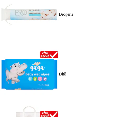
Drogerie
Dítě