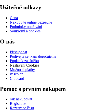
Užitečné odkazy
Cena
Nakupujte online bezpečně
Podmínky používání
Soukromí a cookies
O nás
Přístupnost
Podívejte se, kam doručujeme
Poplatek za službu
Nastavení Cookies
Možnosti platby
itesco.cz
Clubcard
Pomoc s prvním nákupem
Jak nakupovat
Registrace
Rezervace času