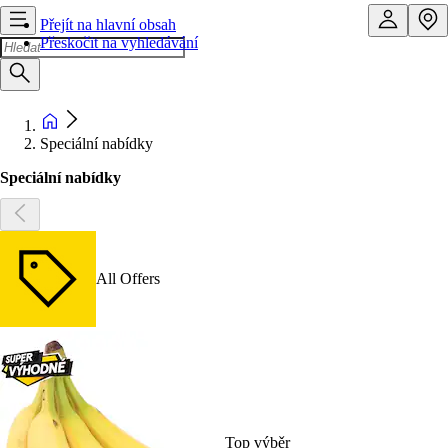
Přejít na hlavní obsah
Přeskočit na vyhledávání
Speciální nabídky
Speciální nabídky
All Offers
Top výběr