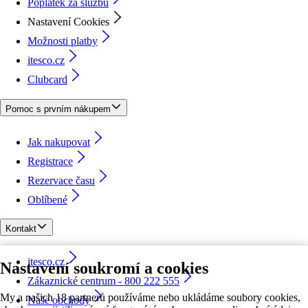
Poplatek za službu
Nastavení Cookies
Možnosti platby
itesco.cz
Clubcard
Pomoc s prvním nákupem
Jak nakupovat
Registrace
Rezervace času
Oblíbené
Kontakt
itesco.cz
Nastavení soukromí a cookies
Zákaznické centrum - 800 222 555
My a našich 18 partnerů používáme nebo ukládáme soubory cookies,
Naše obchody