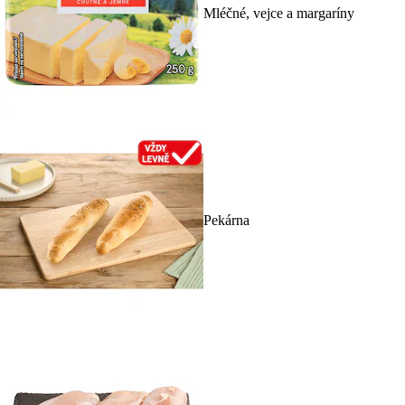
Mléčné, vejce a margaríny
Pekárna