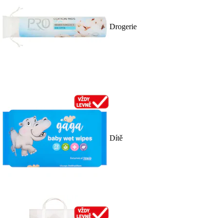
Drogerie
Dítě