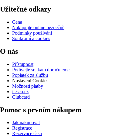
Užitečné odkazy
Cena
Nakupujte online bezpečně
Podmínky používání
Soukromí a cookies
O nás
Přístupnost
Podívejte se, kam doručujeme
Poplatek za službu
Nastavení Cookies
Možnosti platby
itesco.cz
Clubcard
Pomoc s prvním nákupem
Jak nakupovat
Registrace
Rezervace času