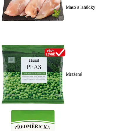
Maso a lahůdky
Mražené