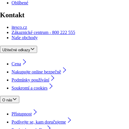
Oblíbené
Kontakt
itesco.cz
Zákaznické centrum - 800 222 555
Naše obchody
Užitečné odkazy
Cena
Nakupujte online bezpečně
Podmínky používání
Soukromí a cookies
O nás
Přístupnost
Podívejte se, kam doručujeme