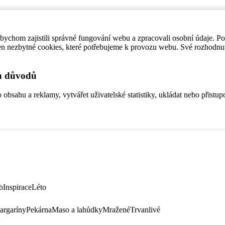
ychom zajistili správné fungování webu a zpracovali osobní údaje. P
en nezbytné cookies, které potřebujeme k provozu webu. Své rozhodnu
ch důvodů
bsahu a reklamy, vytvářet uživatelské statistiky, ukládat nebo přistup
b
Inspirace
Léto
argaríny
Pekárna
Maso a lahůdky
Mražené
Trvanlivé