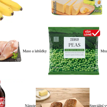
Maso a lahůdky
Mra
Nápoje
Speciální v