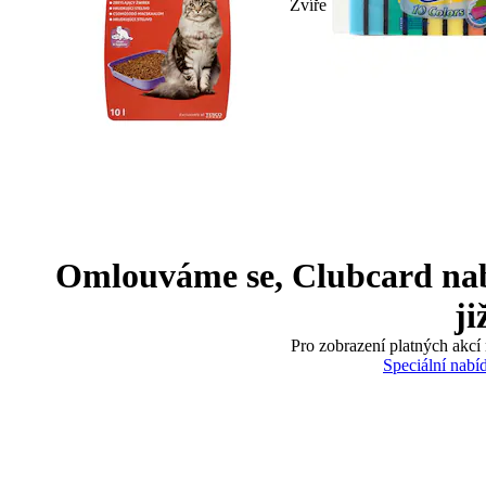
Zvíře
Omlouváme se, Clubcard nabíd
ji
Pro zobrazení platných akcí 
Speciální nabí