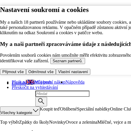
Nastavení soukromí a cookies
My a našich 18 partnerů používáme nebo ukládáme soubory cookies, ab
také personalizovanou reklamu. V opačném případě zůstanou aktivní j
kliknutím na odkaz Soukromí a cookies v patičce webu.
My a naši partneři zpracováváme údaje z následující
Povolením souborů cookies nám umožníte měřit efektivitu zobrazeného o
identifikovat vaše zařízení.
Seznam partnerů.
Přijmout vše
Odmítnout vše
Vlastní nastavení
Přejít na hlavní obsah
Můj první nákup
Nápověda
English
Přeskočit na vyhledávání
Koupit teď
Oblíbené
Speciální nabídky
Online Clu
Všechny kategorie
Top výběr
Zpátky do školy
Novinky
Ovoce a zelenina
Mléčné, vejce a m