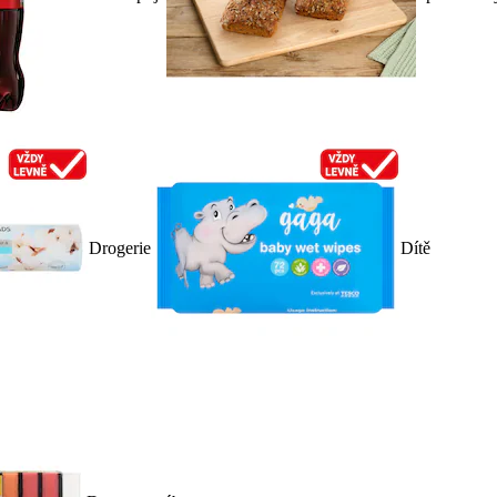
Drogerie
Dítě