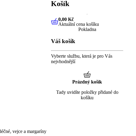
Košík
0,00 Kč
Aktuální cena košíku
0,00 Kč
Aktuální cena košíku
Pokladna
Váš košík
Vyberte službu, která je pro Vás
nejvhodnější
Prázdný košík
Tady uvidíte položky přidané do
košíku
éčné, vejce a margaríny