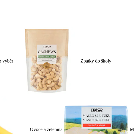
p výběr
Zpátky do školy
Ovoce a zelenina
Ml