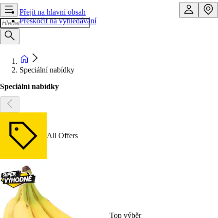
Přejít na hlavní obsah
Přeskočit na vyhledávání
Speciální nabídky
Speciální nabídky
All Offers
Top výběr