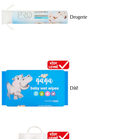
Drogerie
Dítě