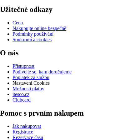
Užitečné odkazy
Cena
Nakupujte online bezpečně
Podmínky používání
Soukromí a cookies
O nás
Přístupnost
Podívejte se, kam doručujeme
Poplatek za službu
Nastavení Cookies
Možnosti platby
itesco.cz
Clubcard
Pomoc s prvním nákupem
Jak nakupovat
Registrace
Rezervace času