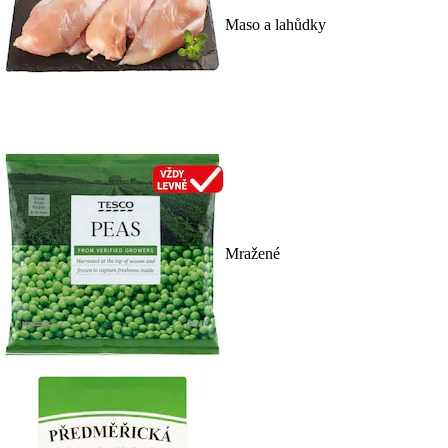
Maso a lahůdky
Mražené