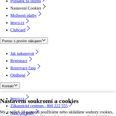
Poplatek za službu
Nastavení Cookies
Možnosti platby
itesco.cz
Clubcard
Pomoc s prvním nákupem
Jak nakupovat
Registrace
Rezervace času
Oblíbené
Kontakt
itesco.cz
Nastavení soukromí a cookies
Zákaznické centrum - 800 222 555
My a našich 18 partnerů používáme nebo ukládáme soubory cookies,
Naše obchody