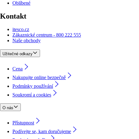
Oblíbené
Kontakt
itesco.cz
Zákaznické centrum - 800 222 555
Naše obchody
Užitečné odkazy
Cena
Nakupujte online bezpečně
Podmínky používání
Soukromí a cookies
O nás
Přístupnost
Podívejte se, kam doručujeme