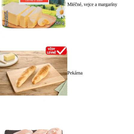
Mléčné, vejce a margaríny
Pekárna