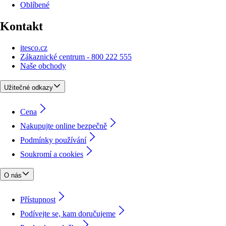
Oblíbené
Kontakt
itesco.cz
Zákaznické centrum - 800 222 555
Naše obchody
Užitečné odkazy
Cena
Nakupujte online bezpečně
Podmínky používání
Soukromí a cookies
O nás
Přístupnost
Podívejte se, kam doručujeme