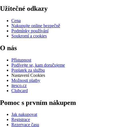
Užitečné odkazy
Cena
Nakupujte online bezpečně
Podmínky používání
Soukromí a cookies
O nás
Přístupnost
Podívejte se, kam doručujeme
Poplatek za službu
Nastavení Cookies
Možnosti platby
itesco.cz
Clubcard
Pomoc s prvním nákupem
Jak nakupovat
Registrace
Rezervace času