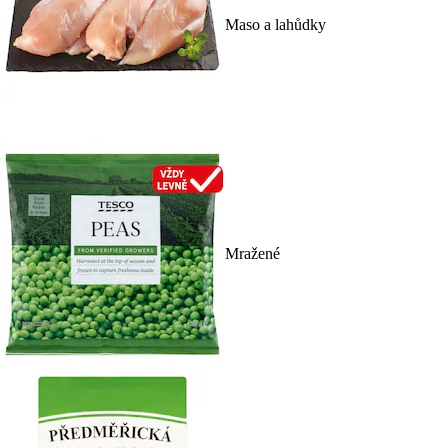
Maso a lahůdky
Mražené