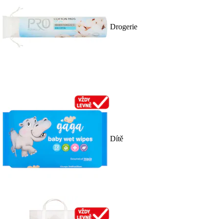
Drogerie
Dítě