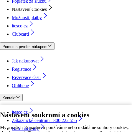
Poplatek za službu
Nastavení Cookies
Možnosti platby
itesco.cz
Clubcard
Pomoc s prvním nákupem
Jak nakupovat
Registrace
Rezervace času
Oblíbené
Kontakt
itesco.cz
Nastavení soukromí a cookies
Zákaznické centrum - 800 222 555
My a našich 18 partnerů používáme nebo ukládáme soubory cookies,
Naše obchody