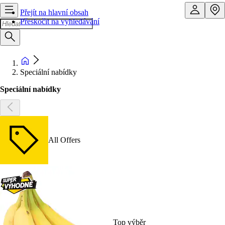
Přejít na hlavní obsah
Přeskočit na vyhledávání
Speciální nabídky
Speciální nabídky
All Offers
Top výběr