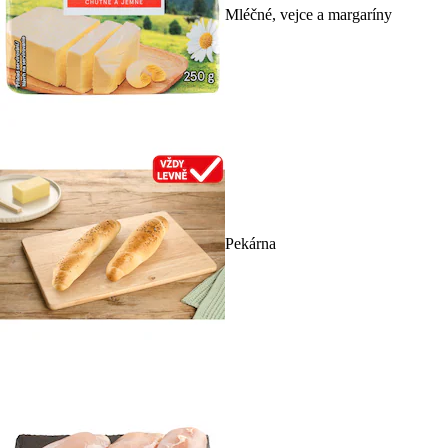
Mléčné, vejce a margaríny
Pekárna