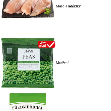
Maso a lahůdky
Mražené