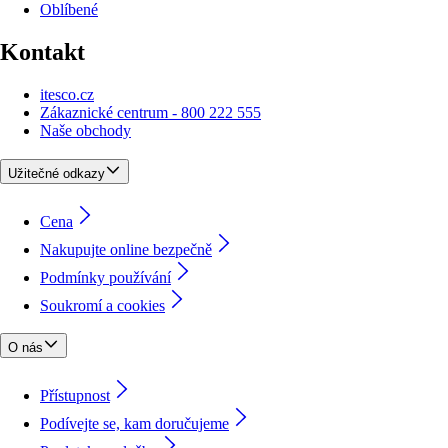
Oblíbené
Kontakt
itesco.cz
Zákaznické centrum - 800 222 555
Naše obchody
Užitečné odkazy
Cena
Nakupujte online bezpečně
Podmínky používání
Soukromí a cookies
O nás
Přístupnost
Podívejte se, kam doručujeme