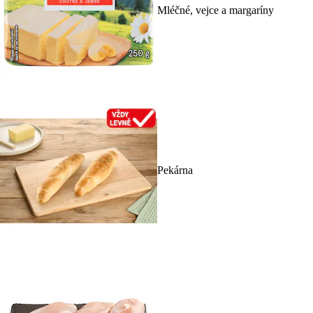
Mléčné, vejce a margaríny
Pekárna