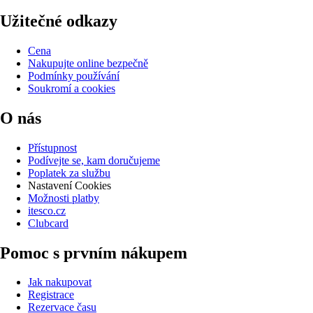
Užitečné odkazy
Cena
Nakupujte online bezpečně
Podmínky používání
Soukromí a cookies
O nás
Přístupnost
Podívejte se, kam doručujeme
Poplatek za službu
Nastavení Cookies
Možnosti platby
itesco.cz
Clubcard
Pomoc s prvním nákupem
Jak nakupovat
Registrace
Rezervace času