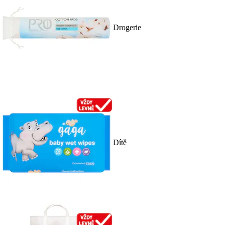
Drogerie
Dítě