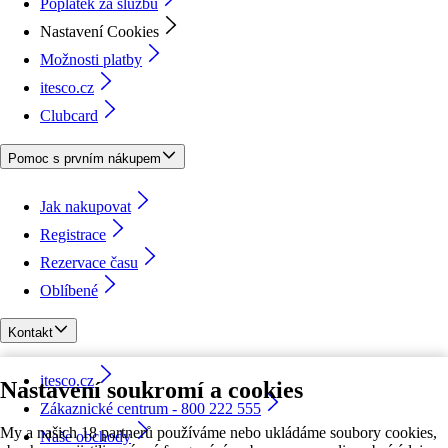
Poplatek za službu
Nastavení Cookies
Možnosti platby
itesco.cz
Clubcard
Pomoc s prvním nákupem
Jak nakupovat
Registrace
Rezervace času
Oblíbené
Kontakt
itesco.cz
Nastavení soukromí a cookies
Zákaznické centrum - 800 222 555
My a našich 18 partnerů používáme nebo ukládáme soubory cookies,
Naše obchody