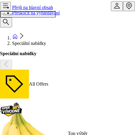
Přejít na hlavní obsah
Přeskočit na vyhledávání
Speciální nabídky
Speciální nabídky
All Offers
Top výběr