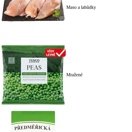
Maso a lahůdky
Mražené