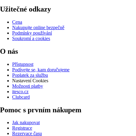
Užitečné odkazy
Cena
Nakupujte online bezpečně
Podmínky používání
Soukromí a cookies
O nás
Přístupnost
Podívejte se, kam doručujeme
Poplatek za službu
Nastavení Cookies
Možnosti platby
itesco.cz
Clubcard
Pomoc s prvním nákupem
Jak nakupovat
Registrace
Rezervace času