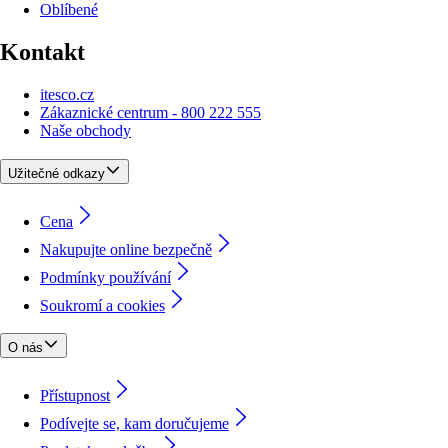
Oblíbené
Kontakt
itesco.cz
Zákaznické centrum - 800 222 555
Naše obchody
Užitečné odkazy
Cena
Nakupujte online bezpečně
Podmínky používání
Soukromí a cookies
O nás
Přístupnost
Podívejte se, kam doručujeme