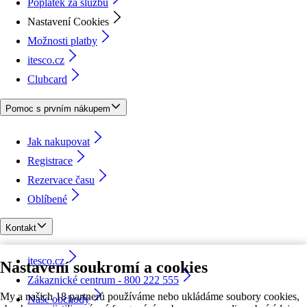
Poplatek za službu
Nastavení Cookies
Možnosti platby
itesco.cz
Clubcard
Pomoc s prvním nákupem
Jak nakupovat
Registrace
Rezervace času
Oblíbené
Kontakt
itesco.cz
Nastavení soukromí a cookies
Zákaznické centrum - 800 222 555
My a našich 18 partnerů používáme nebo ukládáme soubory cookies,
Naše obchody