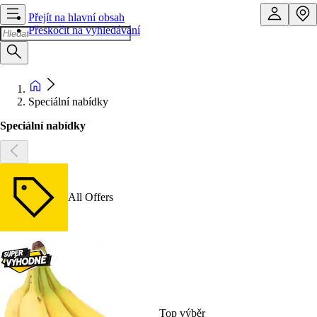
Přejít na hlavní obsah
Přeskočit na vyhledávání
Speciální nabídky
Speciální nabídky
All Offers
Top výběr