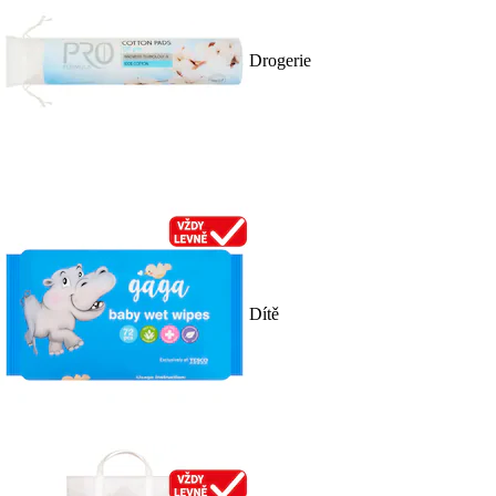
Drogerie
Dítě