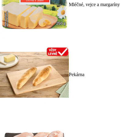
Mléčné, vejce a margaríny
Pekárna